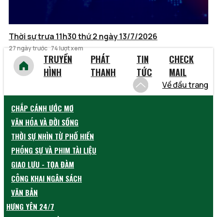
Thời sự trưa 11h30 thứ 2 ngày 13/7/2026
27 ngày trước
74 lượt xem
TRUYỀN
PHÁT
TIN
CHECK
HÌNH
THANH
TỨC
MAIL
Về đầu trang
CHẮP CÁNH ƯỚC MƠ
VĂN HÓA VÀ ĐỜI SỐNG
THỜI SỰ NHÌN TỪ PHỐ HIẾN
PHÓNG SỰ VÀ PHIM TÀI LIỆU
GIAO LƯU - TỌA ĐÀM
CÔNG KHAI NGÂN SÁCH
VĂN BẢN
HƯNG YÊN 24/7