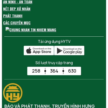
AN NINH - AN TOÀN
NÉT ĐẸP XỨ NHÃN
PHÁT THANH
CÁC CHUYÊN MỤC
Tải ứng dụng HYTV
Số lượt truy cập trang
258
364
630
BÁO VÀ PHÁT THANH, TRUYỀN HÌNH HƯNG