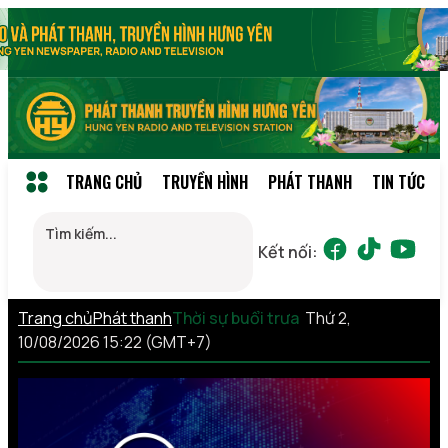
TRANG CHỦ
TRUYỀN HÌNH
PHÁT THANH
TIN TỨC
Kết nối:
Trang chủ
Phát thanh
Thời sự buổi trưa
Thứ 2,
10/08/2026 15:22 (GMT+7)