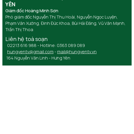
YÊN
Giám đốc Hoàng Minh Sơn
Phó giám đốc Nguyễn Thị Thu Hoài, Nguyễn Ngọc Luyện,
Phạm Văn Xướng, Đinh Đức Khoa, Bùi Hải Đăng, Vũ Văn Mạnh,
Trần Thị Thoa
Liên hệ toà soạn
02213 616 988 - Hotline: 0363 089 089
hungyentv@gmail.com
-
mail@hungyentv.vn
164 Nguyễn Văn Linh - Hưng Yên