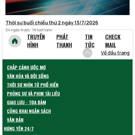
Thời sự buổi chiều thứ 2 ngày 13/7/2026
24 ngày trước
76 lượt xem
TRUYỀN
PHÁT
TIN
CHECK
HÌNH
THANH
TỨC
MAIL
Về đầu trang
CHẮP CÁNH ƯỚC MƠ
VĂN HÓA VÀ ĐỜI SỐNG
THỜI SỰ NHÌN TỪ PHỐ HIẾN
PHÓNG SỰ VÀ PHIM TÀI LIỆU
GIAO LƯU - TỌA ĐÀM
CÔNG KHAI NGÂN SÁCH
VĂN BẢN
HƯNG YÊN 24/7