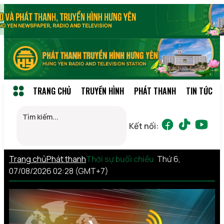
TRANG CHỦ
TRUYỀN HÌNH
PHÁT THANH
TIN TỨC
Kết nối:
Trang chủ
Phát thanh
Thời sự buổi chiều
Thứ 6,
07/08/2026 02:28 (GMT+7)