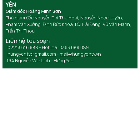
YÊN
Giám đốc Hoàng Minh Sơn
Phó giám đốc Nguyễn Thị Thu Hoài, Nguyễn Ngọc Luyện,
Phạm Văn Xướng, Đinh Đức Khoa, Bùi Hải Đăng, Vũ Văn Mạnh,
Trần Thị Thoa
Liên hệ toà soạn
02213 616 988 - Hotline: 0363 089 089
hungyentv@gmail.com
-
mail@hungyentv.vn
164 Nguyễn Văn Linh - Hưng Yên