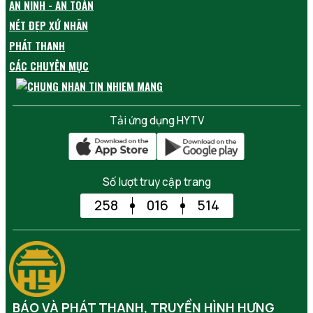
AN NINH - AN TOÀN
NÉT ĐẸP XỨ NHÃN
PHÁT THANH
CÁC CHUYÊN MỤC
Tải ứng dụng HYTV
Số lượt truy cập trang
258
016
514
BÁO VÀ PHÁT THANH, TRUYỀN HÌNH HƯNG