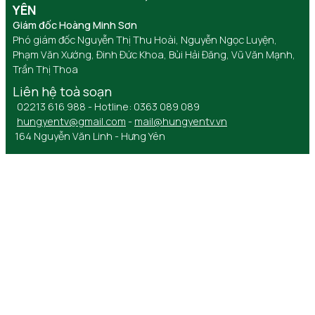
YÊN
Giám đốc Hoàng Minh Sơn
Phó giám đốc Nguyễn Thị Thu Hoài, Nguyễn Ngọc Luyện,
Phạm Văn Xướng, Đinh Đức Khoa, Bùi Hải Đăng, Vũ Văn Mạnh,
Trần Thị Thoa
Liên hệ toà soạn
02213 616 988 - Hotline: 0363 089 089
hungyentv@gmail.com
-
mail@hungyentv.vn
164 Nguyễn Văn Linh - Hưng Yên