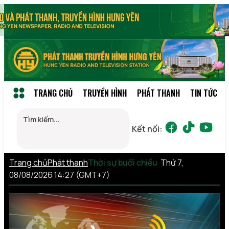
TRANG CHỦ
TRUYỀN HÌNH
PHÁT THANH
TIN TỨC
Kết nối:
Trang chủ
Phát thanh
Thời sự buổi chiều
Thứ 7,
08/08/2026 14:27 (GMT+7)