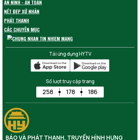
AN NINH - AN TOÀN
NÉT ĐẸP XỨ NHÃN
PHÁT THANH
CÁC CHUYÊN MỤC
Tải ứng dụng HYTV
Số lượt truy cập trang
258
178
186
BÁO VÀ PHÁT THANH, TRUYỀN HÌNH HƯNG