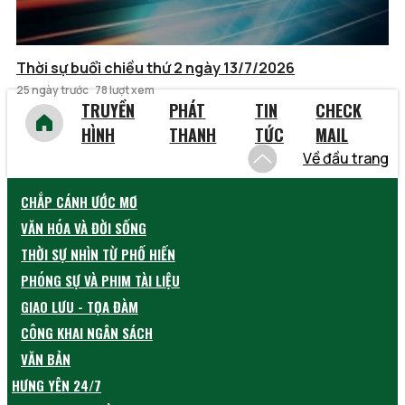
Thời sự buổi chiều thứ 2 ngày 13/7/2026
25 ngày trước
78 lượt xem
TRUYỀN
PHÁT
TIN
CHECK
HÌNH
THANH
TỨC
MAIL
Về đầu trang
CHẮP CÁNH ƯỚC MƠ
VĂN HÓA VÀ ĐỜI SỐNG
THỜI SỰ NHÌN TỪ PHỐ HIẾN
PHÓNG SỰ VÀ PHIM TÀI LIỆU
GIAO LƯU - TỌA ĐÀM
CÔNG KHAI NGÂN SÁCH
VĂN BẢN
HƯNG YÊN 24/7