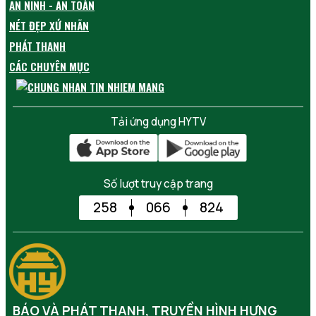
AN NINH - AN TOÀN
NÉT ĐẸP XỨ NHÃN
PHÁT THANH
CÁC CHUYÊN MỤC
Tải ứng dụng HYTV
Số lượt truy cập trang
258
066
824
BÁO VÀ PHÁT THANH, TRUYỀN HÌNH HƯNG