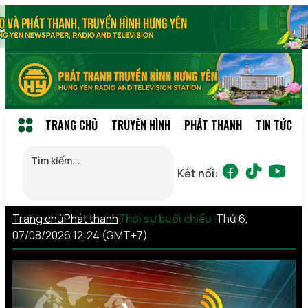
TRANG CHỦ
TRUYỀN HÌNH
PHÁT THANH
TIN TỨC
Kết nối:
Trang chủ
Phát thanh
Thời sự buổi chiều
Thứ 6,
07/08/2026 12:24 (GMT+7)