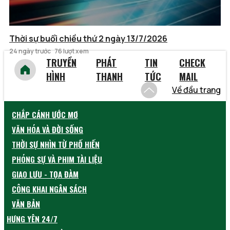
Thời sự buổi chiều thứ 2 ngày 13/7/2026
24 ngày trước
76 lượt xem
TRUYỀN
PHÁT
TIN
CHECK
HÌNH
THANH
TỨC
MAIL
Về đầu trang
CHẮP CÁNH ƯỚC MƠ
VĂN HÓA VÀ ĐỜI SỐNG
THỜI SỰ NHÌN TỪ PHỐ HIẾN
PHÓNG SỰ VÀ PHIM TÀI LIỆU
GIAO LƯU - TỌA ĐÀM
CÔNG KHAI NGÂN SÁCH
VĂN BẢN
HƯNG YÊN 24/7