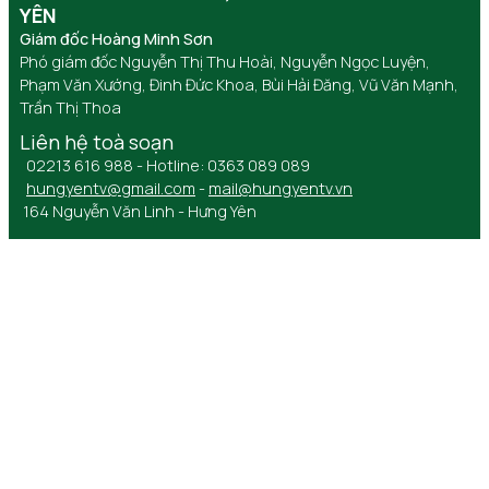
YÊN
Giám đốc Hoàng Minh Sơn
Phó giám đốc Nguyễn Thị Thu Hoài, Nguyễn Ngọc Luyện,
Phạm Văn Xướng, Đinh Đức Khoa, Bùi Hải Đăng, Vũ Văn Mạnh,
Trần Thị Thoa
Liên hệ toà soạn
02213 616 988 - Hotline: 0363 089 089
hungyentv@gmail.com
-
mail@hungyentv.vn
164 Nguyễn Văn Linh - Hưng Yên