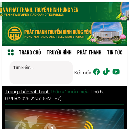
TRANG CHỦ
TRUYỀN HÌNH
PHÁT THANH
TIN TỨC
Kết nối:
Trang chủ
Phát thanh
Thời sự buổi chiều
Thứ 6,
07/08/2026 22:51 (GMT+7)