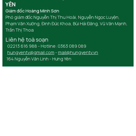
YÊN
Giám đốc Hoàng Minh Sơn
Phó giám đốc Nguyễn Thị Thu Hoài, Nguyễn Ngọc Luyện,
Phạm Văn Xướng, Đinh Đức Khoa, Bùi Hải Đăng, Vũ Văn Mạnh,
Trần Thị Thoa
Liên hệ toà soạn
02213 616 988 - Hotline: 0363 089 089
hungyentv@gmail.com
-
mail@hungyentv.vn
164 Nguyễn Văn Linh - Hưng Yên