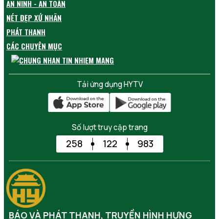
AN NINH - AN TOÀN
NÉT ĐẸP XỨ NHÃN
PHÁT THANH
CÁC CHUYÊN MỤC
Tải ứng dụng HYTV
Số lượt truy cập trang
258
122
983
BÁO VÀ PHÁT THANH, TRUYỀN HÌNH HƯNG