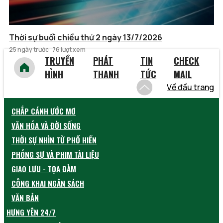
Thời sự buổi chiều thứ 2 ngày 13/7/2026
25 ngày trước
76 lượt xem
TRUYỀN
PHÁT
TIN
CHECK
HÌNH
THANH
TỨC
MAIL
Về đầu trang
CHẮP CÁNH ƯỚC MƠ
VĂN HÓA VÀ ĐỜI SỐNG
THỜI SỰ NHÌN TỪ PHỐ HIẾN
PHÓNG SỰ VÀ PHIM TÀI LIỆU
GIAO LƯU - TỌA ĐÀM
CÔNG KHAI NGÂN SÁCH
VĂN BẢN
HƯNG YÊN 24/7