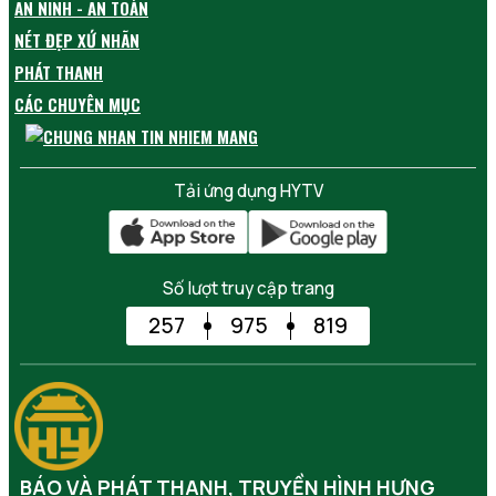
AN NINH - AN TOÀN
NÉT ĐẸP XỨ NHÃN
PHÁT THANH
CÁC CHUYÊN MỤC
Tải ứng dụng HYTV
Số lượt truy cập trang
257
975
819
BÁO VÀ PHÁT THANH, TRUYỀN HÌNH HƯNG