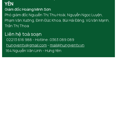
YÊN
Giám đốc Hoàng Minh Sơn
Phó giám đốc Nguyễn Thị Thu Hoài, Nguyễn Ngọc Luyện,
Phạm Văn Xướng, Đinh Đức Khoa, Bùi Hải Đăng, Vũ Văn Mạnh,
Trần Thị Thoa
Liên hệ toà soạn
02213 616 988 - Hotline: 0363 089 089
hungyentv@gmail.com
-
mail@hungyentv.vn
164 Nguyễn Văn Linh - Hưng Yên