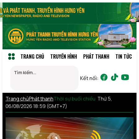
TRANG CHỦ
TRUYỀN HÌNH
PHÁT THANH
TIN TỨC
Kết nối:
Trang chủ
Phát thanh
Thời sự buổi chiều
Thứ 5,
06/08/2026 18:59 (GMT+7)