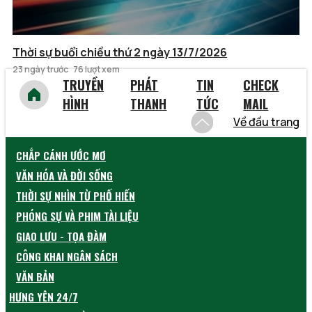
Thời sự buổi chiều thứ 2 ngày 13/7/2026
23 ngày trước
76 lượt xem
TRUYỀN
PHÁT
TIN
CHECK
HÌNH
THANH
TỨC
MAIL
Về đầu trang
CHẮP CÁNH ƯỚC MƠ
VĂN HÓA VÀ ĐỜI SỐNG
THỜI SỰ NHÌN TỪ PHỐ HIẾN
PHÓNG SỰ VÀ PHIM TÀI LIỆU
GIAO LƯU - TỌA ĐÀM
CÔNG KHAI NGÂN SÁCH
VĂN BẢN
HƯNG YÊN 24/7