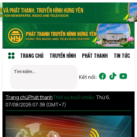
TRANG CHỦ
TRUYỀN HÌNH
PHÁT THANH
TIN TỨC
Kết nối:
Trang chủ
Phát thanh
Thời sự buổi chiều
Thứ 6,
07/08/2026 07:38 (GMT+7)