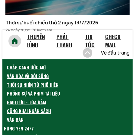
Thời sự buổi chiều thứ 2 ngày 13/7/2026
24 ngày trước
76 lượt xem
TRUYỀN
PHÁT
TIN
CHECK
HÌNH
THANH
TỨC
MAIL
Về đầu trang
CHẮP CÁNH ƯỚC MƠ
VĂN HÓA VÀ ĐỜI SỐNG
THỜI SỰ NHÌN TỪ PHỐ HIẾN
PHÓNG SỰ VÀ PHIM TÀI LIỆU
GIAO LƯU - TỌA ĐÀM
CÔNG KHAI NGÂN SÁCH
VĂN BẢN
HƯNG YÊN 24/7