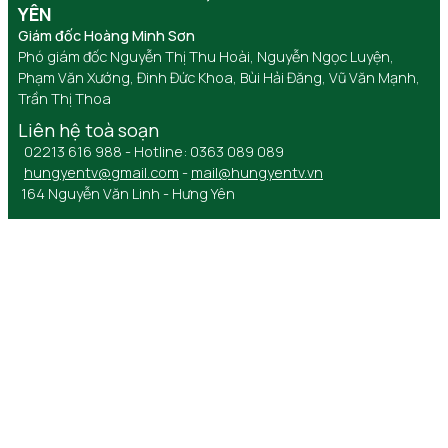
YÊN
Giám đốc Hoàng Minh Sơn
Phó giám đốc Nguyễn Thị Thu Hoài, Nguyễn Ngọc Luyện,
Phạm Văn Xướng, Đinh Đức Khoa, Bùi Hải Đăng, Vũ Văn Mạnh,
Trần Thị Thoa
Liên hệ toà soạn
02213 616 988 - Hotline: 0363 089 089
hungyentv@gmail.com
-
mail@hungyentv.vn
164 Nguyễn Văn Linh - Hưng Yên