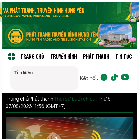
TRANG CHỦ
TRUYỀN HÌNH
PHÁT THANH
TIN TỨC
Kết nối:
Trang chủ
Phát thanh
Thời sự buổi chiều
Thứ 6,
07/08/2026 11:56 (GMT+7)