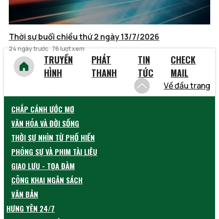
Thời sự buổi chiều thứ 2 ngày 13/7/2026
24 ngày trước
76 lượt xem
TRUYỀN
PHÁT
TIN
CHECK
HÌNH
THANH
TỨC
MAIL
Về đầu trang
CHẮP CÁNH ƯỚC MƠ
VĂN HÓA VÀ ĐỜI SỐNG
THỜI SỰ NHÌN TỪ PHỐ HIẾN
PHÓNG SỰ VÀ PHIM TÀI LIỆU
GIAO LƯU - TỌA ĐÀM
CÔNG KHAI NGÂN SÁCH
VĂN BẢN
HƯNG YÊN 24/7