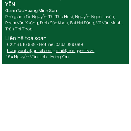
YÊN
Giám đốc Hoàng Minh Sơn
Phó giám đốc Nguyễn Thị Thu Hoài, Nguyễn Ngọc Luyện,
Phạm Văn Xướng, Đinh Đức Khoa, Bùi Hải Đăng, Vũ Văn Mạnh,
Trần Thị Thoa
Liên hệ toà soạn
02213 616 988 - Hotline: 0363 089 089
hungyentv@gmail.com
-
mail@hungyentv.vn
164 Nguyễn Văn Linh - Hưng Yên