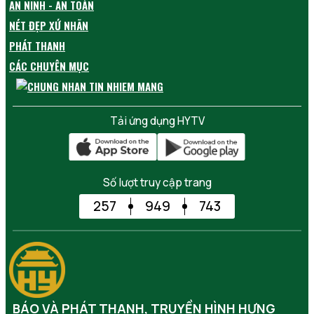
AN NINH - AN TOÀN
NÉT ĐẸP XỨ NHÃN
PHÁT THANH
CÁC CHUYÊN MỤC
Tải ứng dụng HYTV
Số lượt truy cập trang
257
949
743
BÁO VÀ PHÁT THANH, TRUYỀN HÌNH HƯNG