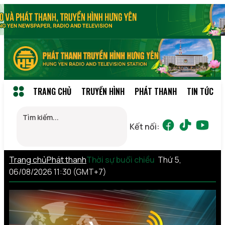
TRANG CHỦ
TRUYỀN HÌNH
PHÁT THANH
TIN TỨC
Kết nối:
Trang chủ
Phát thanh
Thời sự buổi chiều
Thứ 5,
06/08/2026 11:30 (GMT+7)