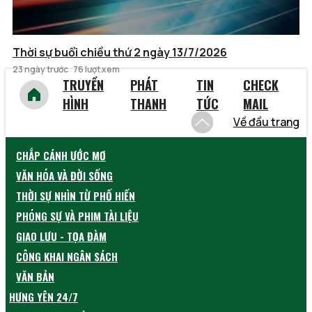
Thời sự buổi chiều thứ 2 ngày 13/7/2026
23 ngày trước
76 lượt xem
TRUYỀN
PHÁT
TIN
CHECK
HÌNH
THANH
TỨC
MAIL
Về đầu trang
CHẮP CÁNH ƯỚC MƠ
VĂN HÓA VÀ ĐỜI SỐNG
THỜI SỰ NHÌN TỪ PHỐ HIẾN
PHÓNG SỰ VÀ PHIM TÀI LIỆU
GIAO LƯU - TỌA ĐÀM
CÔNG KHAI NGÂN SÁCH
VĂN BẢN
HƯNG YÊN 24/7