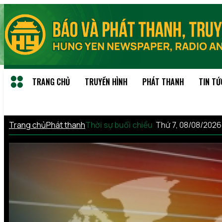
TRANG CHỦ
TRUYỀN HÌNH
PHÁT THANH
TIN TỨ
Trang chủ
Phát thanh
Thời sự buổi chiều
Thứ 7, 08/08/202