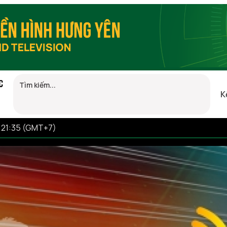
C
K
6 21:35 (GMT+7)