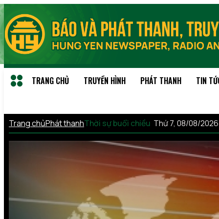
TRANG CHỦ
TRUYỀN HÌNH
PHÁT THANH
TIN TỨ
Trang chủ
Phát thanh
Thời sự buổi chiều
Thứ 7, 08/08/202