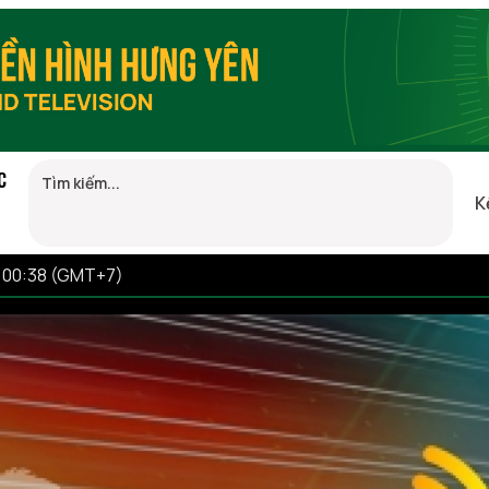
C
K
6 00:38 (GMT+7)