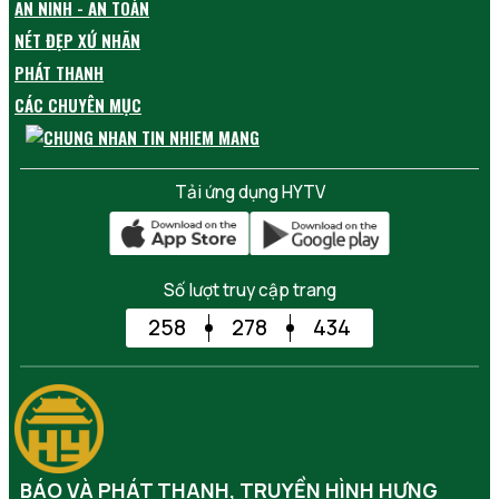
AN NINH - AN TOÀN
NÉT ĐẸP XỨ NHÃN
PHÁT THANH
CÁC CHUYÊN MỤC
Tải ứng dụng HYTV
Số lượt truy cập trang
258
278
434
BÁO VÀ PHÁT THANH, TRUYỀN HÌNH HƯNG