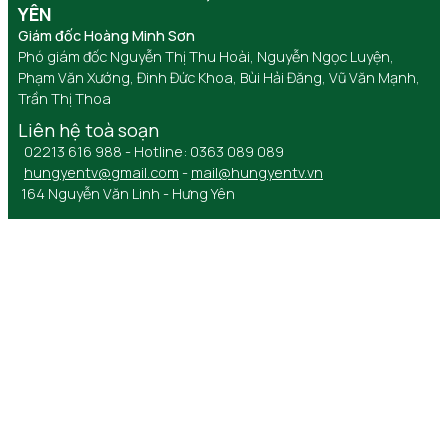
YÊN
Giám đốc Hoàng Minh Sơn
Phó giám đốc Nguyễn Thị Thu Hoài, Nguyễn Ngọc Luyện,
Phạm Văn Xướng, Đinh Đức Khoa, Bùi Hải Đăng, Vũ Văn Mạnh,
Trần Thị Thoa
Liên hệ toà soạn
02213 616 988 - Hotline: 0363 089 089
hungyentv@gmail.com
-
mail@hungyentv.vn
164 Nguyễn Văn Linh - Hưng Yên