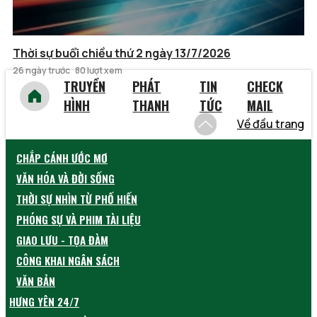
Thời sự buổi chiều thứ 2 ngày 13/7/2026
26 ngày trước
80 lượt xem
TRUYỀN
PHÁT
TIN
CHECK
HÌNH
THANH
TỨC
MAIL
Về đầu trang
CHẮP CÁNH ƯỚC MƠ
VĂN HÓA VÀ ĐỜI SỐNG
THỜI SỰ NHÌN TỪ PHỐ HIẾN
PHÓNG SỰ VÀ PHIM TÀI LIỆU
GIAO LƯU - TỌA ĐÀM
CÔNG KHAI NGÂN SÁCH
VĂN BẢN
HƯNG YÊN 24/7