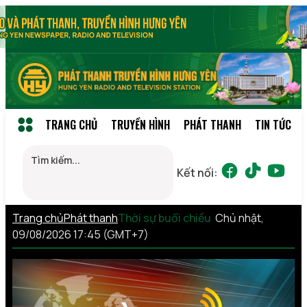
TRANG CHỦ
TRUYỀN HÌNH
PHÁT THANH
TIN TỨC
Kết nối:
Trang chủ
Phát thanh
Thời sự buổi chiều
Chủ nhật,
09/08/2026 17:45 (GMT+7)