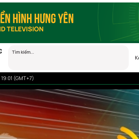
C
K
 19:01 (GMT+7)