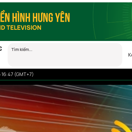
C
K
6 16:47 (GMT+7)