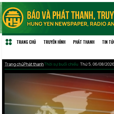
TRANG CHỦ
TRUYỀN HÌNH
PHÁT THANH
TIN TỨ
Trang chủ
Phát thanh
Thời sự buổi chiều
Thứ 5, 06/08/202