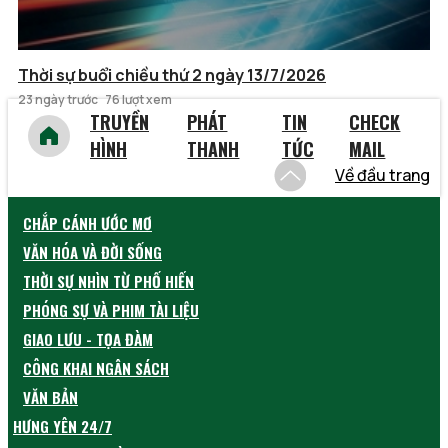
Thời sự buổi chiều thứ 2 ngày 13/7/2026
23 ngày trước
76 lượt xem
TRUYỀN
PHÁT
TIN
CHECK
HÌNH
THANH
TỨC
MAIL
Về đầu trang
CHẮP CÁNH ƯỚC MƠ
VĂN HÓA VÀ ĐỜI SỐNG
THỜI SỰ NHÌN TỪ PHỐ HIẾN
PHÓNG SỰ VÀ PHIM TÀI LIỆU
GIAO LƯU - TỌA ĐÀM
CÔNG KHAI NGÂN SÁCH
VĂN BẢN
HƯNG YÊN 24/7