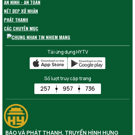
AN NINH - AN TOÀN
NÉT ĐẸP XỨ NHÃN
PHÁT THANH
CÁC CHUYÊN MỤC
Tải ứng dụng HYTV
Số lượt truy cập trang
257
957
736
BÁO VÀ PHÁT THANH, TRUYỀN HÌNH HƯNG