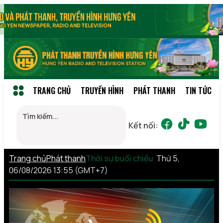
TRANG CHỦ
TRUYỀN HÌNH
PHÁT THANH
TIN TỨC
Kết nối:
Trang chủ
Phát thanh
Thời sự buổi chiều
Thứ 5,
06/08/2026 13:55 (GMT+7)