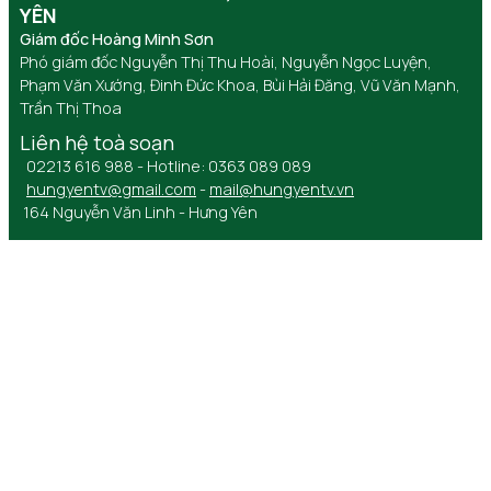
YÊN
Giám đốc Hoàng Minh Sơn
Phó giám đốc Nguyễn Thị Thu Hoài, Nguyễn Ngọc Luyện,
Phạm Văn Xướng, Đinh Đức Khoa, Bùi Hải Đăng, Vũ Văn Mạnh,
Trần Thị Thoa
Liên hệ toà soạn
02213 616 988 - Hotline: 0363 089 089
hungyentv@gmail.com
-
mail@hungyentv.vn
164 Nguyễn Văn Linh - Hưng Yên