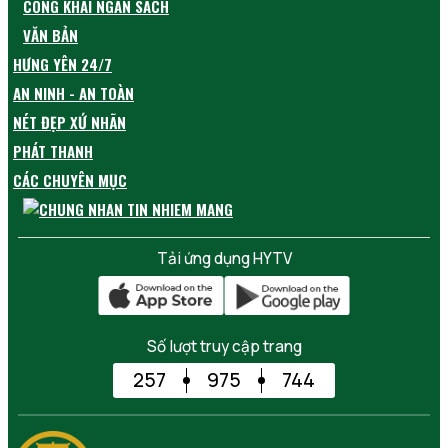
CÔNG KHAI NGÂN SÁCH
VĂN BẢN
HƯNG YÊN 24/7
AN NINH - AN TOÀN
NÉT ĐẸP XỨ NHÃN
PHÁT THANH
CÁC CHUYÊN MỤC
Tải ứng dụng HYTV
Số lượt truy cập trang
257
975
744