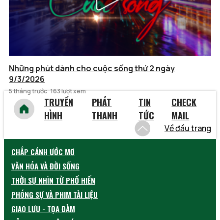
Những phút dành cho cuộc sống thứ 2 ngày
9/3/2026
5 tháng trước
163 lượt xem
TRUYỀN
PHÁT
TIN
CHECK
HÌNH
THANH
TỨC
MAIL
Về đầu trang
CHẮP CÁNH ƯỚC MƠ
VĂN HÓA VÀ ĐỜI SỐNG
THỜI SỰ NHÌN TỪ PHỐ HIẾN
PHÓNG SỰ VÀ PHIM TÀI LIỆU
GIAO LƯU - TỌA ĐÀM