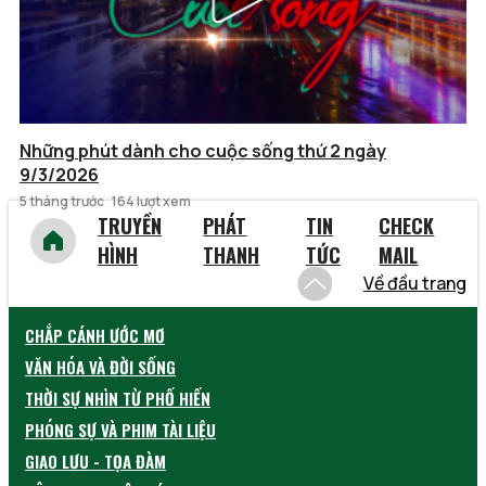
Những phút dành cho cuộc sống thứ 2 ngày
9/3/2026
5 tháng trước
164 lượt xem
TRUYỀN
PHÁT
TIN
CHECK
HÌNH
THANH
TỨC
MAIL
Về đầu trang
CHẮP CÁNH ƯỚC MƠ
VĂN HÓA VÀ ĐỜI SỐNG
THỜI SỰ NHÌN TỪ PHỐ HIẾN
PHÓNG SỰ VÀ PHIM TÀI LIỆU
GIAO LƯU - TỌA ĐÀM