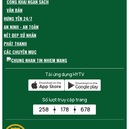
CÔNG KHAI NGÂN SÁCH
VĂN BẢN
HƯNG YÊN 24/7
AN NINH - AN TOÀN
NÉT ĐẸP XỨ NHÃN
PHÁT THANH
CÁC CHUYÊN MỤC
Tải ứng dụng HYTV
Số lượt truy cập trang
258
178
678