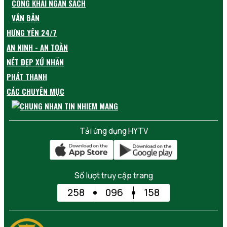
CÔNG KHAI NGÂN SÁCH
VĂN BẢN
HƯNG YÊN 24/7
AN NINH - AN TOÀN
NÉT ĐẸP XỨ NHÃN
PHÁT THANH
CÁC CHUYÊN MỤC
Tải ứng dụng HYTV
Số lượt truy cập trang
258
096
158