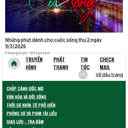
Những phút dành cho cuộc sống thứ 2 ngày
9/3/2026
5 tháng trước
163 lượt xem
TRUYỀN
PHÁT
TIN
CHECK
HÌNH
THANH
TỨC
MAIL
Về đầu trang
CHẮP CÁNH ƯỚC MƠ
VĂN HÓA VÀ ĐỜI SỐNG
THỜI SỰ NHÌN TỪ PHỐ HIẾN
PHÓNG SỰ VÀ PHIM TÀI LIỆU
GIAO LƯU - TỌA ĐÀM