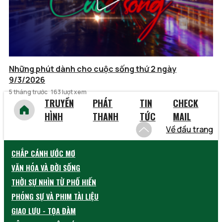
Những phút dành cho cuộc sống thứ 2 ngày
9/3/2026
5 tháng trước
163 lượt xem
TRUYỀN
PHÁT
TIN
CHECK
HÌNH
THANH
TỨC
MAIL
Về đầu trang
CHẮP CÁNH ƯỚC MƠ
VĂN HÓA VÀ ĐỜI SỐNG
THỜI SỰ NHÌN TỪ PHỐ HIẾN
PHÓNG SỰ VÀ PHIM TÀI LIỆU
GIAO LƯU - TỌA ĐÀM