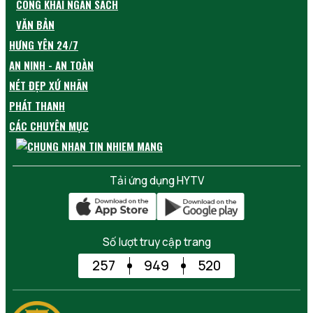
CÔNG KHAI NGÂN SÁCH
VĂN BẢN
HƯNG YÊN 24/7
AN NINH - AN TOÀN
NÉT ĐẸP XỨ NHÃN
PHÁT THANH
CÁC CHUYÊN MỤC
Tải ứng dụng HYTV
Số lượt truy cập trang
257
949
520