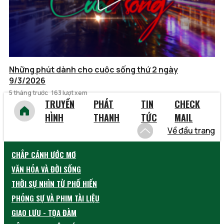
Những phút dành cho cuộc sống thứ 2 ngày
9/3/2026
5 tháng trước
163 lượt xem
TRUYỀN
PHÁT
TIN
CHECK
HÌNH
THANH
TỨC
MAIL
Về đầu trang
CHẮP CÁNH ƯỚC MƠ
VĂN HÓA VÀ ĐỜI SỐNG
THỜI SỰ NHÌN TỪ PHỐ HIẾN
PHÓNG SỰ VÀ PHIM TÀI LIỆU
GIAO LƯU - TỌA ĐÀM