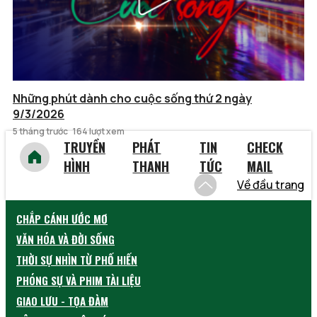
Những phút dành cho cuộc sống thứ 2 ngày
9/3/2026
5 tháng trước
164 lượt xem
TRUYỀN
PHÁT
TIN
CHECK
HÌNH
THANH
TỨC
MAIL
Về đầu trang
CHẮP CÁNH ƯỚC MƠ
VĂN HÓA VÀ ĐỜI SỐNG
THỜI SỰ NHÌN TỪ PHỐ HIẾN
PHÓNG SỰ VÀ PHIM TÀI LIỆU
GIAO LƯU - TỌA ĐÀM