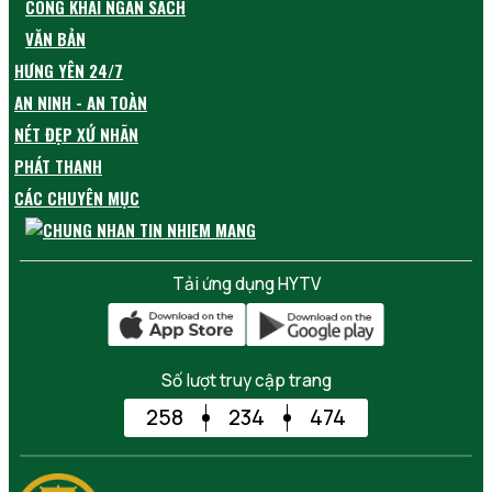
CÔNG KHAI NGÂN SÁCH
VĂN BẢN
HƯNG YÊN 24/7
AN NINH - AN TOÀN
NÉT ĐẸP XỨ NHÃN
PHÁT THANH
CÁC CHUYÊN MỤC
Tải ứng dụng HYTV
Số lượt truy cập trang
258
234
474