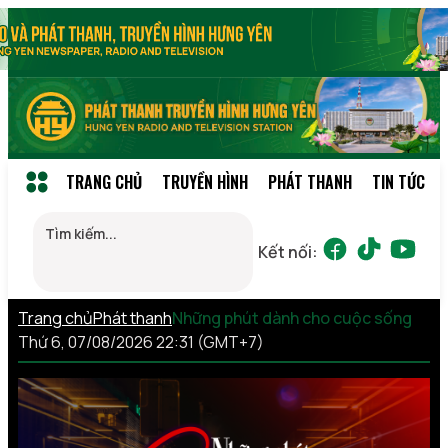
TRANG CHỦ
TRUYỀN HÌNH
PHÁT THANH
TIN TỨC
Kết nối:
Trang chủ
Phát thanh
Những phút dành cho cuộc sống
Thứ 6, 07/08/2026 22:31 (GMT+7)