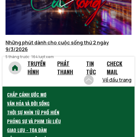
Những phút dành cho cuộc sống thứ 2 ngày
9/3/2026
5 tháng trước
164 lượt xem
TRUYỀN
PHÁT
TIN
CHECK
HÌNH
THANH
TỨC
MAIL
Về đầu trang
CHẮP CÁNH ƯỚC MƠ
VĂN HÓA VÀ ĐỜI SỐNG
THỜI SỰ NHÌN TỪ PHỐ HIẾN
PHÓNG SỰ VÀ PHIM TÀI LIỆU
GIAO LƯU - TỌA ĐÀM