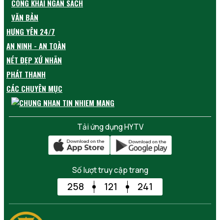
CÔNG KHAI NGÂN SÁCH
VĂN BẢN
HƯNG YÊN 24/7
AN NINH - AN TOÀN
NÉT ĐẸP XỨ NHÃN
PHÁT THANH
CÁC CHUYÊN MỤC
Tải ứng dụng HYTV
Số lượt truy cập trang
258
121
241