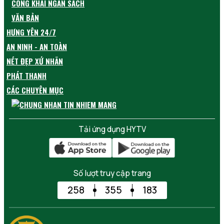
CÔNG KHAI NGÂN SÁCH
VĂN BẢN
HƯNG YÊN 24/7
AN NINH - AN TOÀN
NÉT ĐẸP XỨ NHÃN
PHÁT THANH
CÁC CHUYÊN MỤC
Tải ứng dụng HYTV
Số lượt truy cập trang
258
355
183