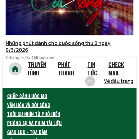
Những phút dành cho cuộc sống thứ 2 ngày
9/3/2026
5 tháng trước
165 lượt xem
TRUYỀN
PHÁT
TIN
CHECK
HÌNH
THANH
TỨC
MAIL
Về đầu trang
CHẮP CÁNH ƯỚC MƠ
VĂN HÓA VÀ ĐỜI SỐNG
THỜI SỰ NHÌN TỪ PHỐ HIẾN
PHÓNG SỰ VÀ PHIM TÀI LIỆU
GIAO LƯU - TỌA ĐÀM