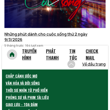
Những phút dành cho cuộc sống thứ 2 ngày
9/3/2026
5 tháng trước
164 lượt xem
TRUYỀN
PHÁT
TIN
CHECK
HÌNH
THANH
TỨC
MAIL
Về đầu trang
CHẮP CÁNH ƯỚC MƠ
VĂN HÓA VÀ ĐỜI SỐNG
THỜI SỰ NHÌN TỪ PHỐ HIẾN
PHÓNG SỰ VÀ PHIM TÀI LIỆU
GIAO LƯU - TỌA ĐÀM