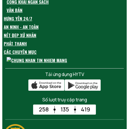
CÔNG KHAI NGÂN SÁCH
VĂN BẢN
HƯNG YÊN 24/7
AN NINH - AN TOÀN
NÉT ĐẸP XỨ NHÃN
PHÁT THANH
CÁC CHUYÊN MỤC
Tải ứng dụng HYTV
Số lượt truy cập trang
258
135
419