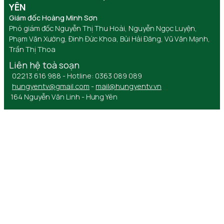
YÊN
Giám đốc Hoàng Minh Sơn
Phó giám đốc Nguyễn Thị Thu Hoài, Nguyễn Ngọc Luyện,
Phạm Văn Xướng, Đinh Đức Khoa, Bùi Hải Đăng, Vũ Văn Mạnh,
Trần Thị Thoa
Liên hệ toà soạn
02213 616 988 - Hotline: 0363 089 089
hungyentv@gmail.com
-
mail@hungyentv.vn
164 Nguyễn Văn Linh - Hưng Yên