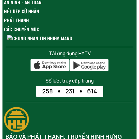
AN NINH - AN TOÀN
NÉT ĐẸP XỨ NHÃN
PHÁT THANH
CÁC CHUYÊN MỤC
Tải ứng dụng HYTV
Số lượt truy cập trang
258
231
614
BÁO VÀ PHÁT THANH, TRUYỀN HÌNH HƯNG