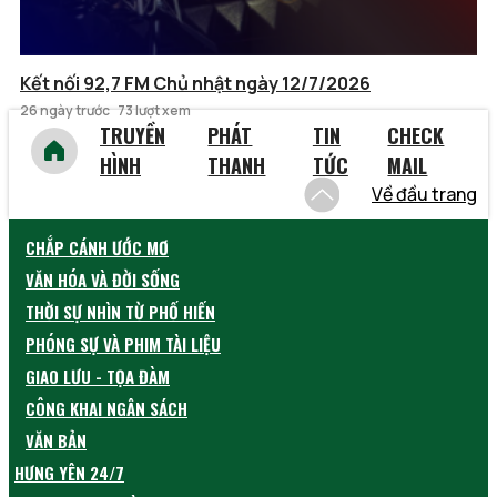
Kết nối 92,7 FM Chủ nhật ngày 12/7/2026
26 ngày trước
73 lượt xem
TRUYỀN
PHÁT
TIN
CHECK
HÌNH
THANH
TỨC
MAIL
Về đầu trang
CHẮP CÁNH ƯỚC MƠ
VĂN HÓA VÀ ĐỜI SỐNG
THỜI SỰ NHÌN TỪ PHỐ HIẾN
PHÓNG SỰ VÀ PHIM TÀI LIỆU
GIAO LƯU - TỌA ĐÀM
CÔNG KHAI NGÂN SÁCH
VĂN BẢN
HƯNG YÊN 24/7