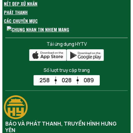
NÉT ĐẸP XỨ NHÃN
PHÁT THANH
CÁC CHUYÊN MỤC
Tải ứng dụng HYTV
Số lượt truy cập trang
258
028
089
BÁO VÀ PHÁT THANH, TRUYỀN HÌNH HƯNG
YÊN