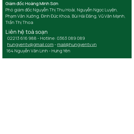
Giám đốc Hoàng Minh Sơn
Phó giám đốc Nguyễn Thị Thu Hoài, Nguyễn Ngọc Luyện,
Phạm Văn Xướng, Đinh Đức Khoa, Bùi Hải Đăng, Vũ Văn Mạnh,
Trần Thị Thoa
Liên hệ toà soạn
02213 616 988 - Hotline: 0363 089 089
hungyentv@gmail.com
-
mail@hungyentv.vn
164 Nguyễn Văn Linh - Hưng Yên