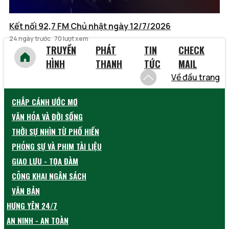
Kết nối 92,7 FM Chủ nhật ngày 12/7/2026
24 ngày trước
70 lượt xem
TRUYỀN
PHÁT
TIN
CHECK
HÌNH
THANH
TỨC
MAIL
Về đầu trang
CHẮP CÁNH ƯỚC MƠ
VĂN HÓA VÀ ĐỜI SỐNG
THỜI SỰ NHÌN TỪ PHỐ HIẾN
PHÓNG SỰ VÀ PHIM TÀI LIỆU
GIAO LƯU - TỌA ĐÀM
CÔNG KHAI NGÂN SÁCH
VĂN BẢN
HƯNG YÊN 24/7
AN NINH - AN TOÀN