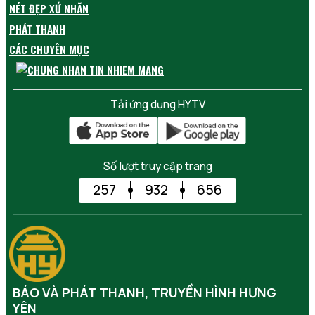
NÉT ĐẸP XỨ NHÃN
PHÁT THANH
CÁC CHUYÊN MỤC
Tải ứng dụng HYTV
Số lượt truy cập trang
257
932
656
BÁO VÀ PHÁT THANH, TRUYỀN HÌNH HƯNG
YÊN