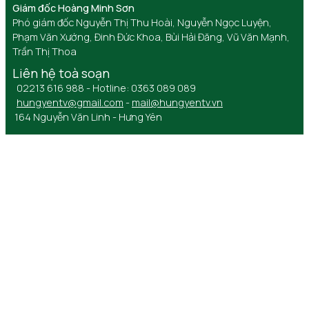
Giám đốc Hoàng Minh Sơn
Phó giám đốc Nguyễn Thị Thu Hoài, Nguyễn Ngọc Luyện,
Phạm Văn Xướng, Đinh Đức Khoa, Bùi Hải Đăng, Vũ Văn Mạnh,
Trần Thị Thoa
Liên hệ toà soạn
02213 616 988 - Hotline: 0363 089 089
hungyentv@gmail.com
-
mail@hungyentv.vn
164 Nguyễn Văn Linh - Hưng Yên