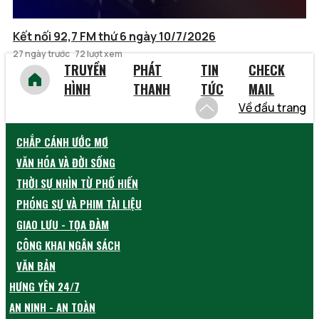
Kết nối 92,7 FM thứ 6 ngày 10/7/2026
27 ngày trước
72 lượt xem
TRUYỀN
PHÁT
TIN
CHECK
HÌNH
THANH
TỨC
MAIL
Về đầu trang
CHẮP CÁNH ƯỚC MƠ
VĂN HÓA VÀ ĐỜI SỐNG
THỜI SỰ NHÌN TỪ PHỐ HIẾN
PHÓNG SỰ VÀ PHIM TÀI LIỆU
GIAO LƯU - TỌA ĐÀM
CÔNG KHAI NGÂN SÁCH
VĂN BẢN
HƯNG YÊN 24/7
AN NINH - AN TOÀN