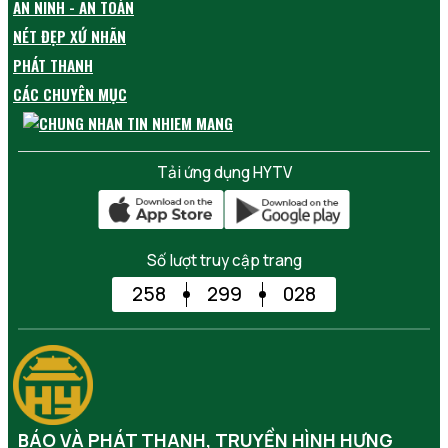
AN NINH - AN TOÀN
NÉT ĐẸP XỨ NHÃN
PHÁT THANH
CÁC CHUYÊN MỤC
Tải ứng dụng HYTV
Số lượt truy cập trang
258
299
028
BÁO VÀ PHÁT THANH, TRUYỀN HÌNH HƯNG