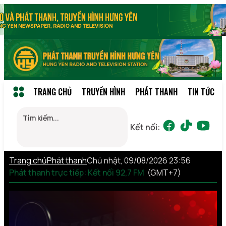
TRANG CHỦ
TRUYỀN HÌNH
PHÁT THANH
TIN TỨC
Kết nối:
Trang chủ
Phát thanh
Chủ nhật, 09/08/2026 23:56
Phát thanh trực tiếp: Kết nối 92,7 FM
(GMT+7)