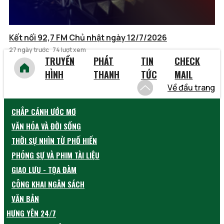
Kết nối 92,7 FM Chủ nhật ngày 12/7/2026
27 ngày trước
74 lượt xem
TRUYỀN
PHÁT
TIN
CHECK
HÌNH
THANH
TỨC
MAIL
Về đầu trang
CHẮP CÁNH ƯỚC MƠ
VĂN HÓA VÀ ĐỜI SỐNG
THỜI SỰ NHÌN TỪ PHỐ HIẾN
PHÓNG SỰ VÀ PHIM TÀI LIỆU
GIAO LƯU - TỌA ĐÀM
CÔNG KHAI NGÂN SÁCH
VĂN BẢN
HƯNG YÊN 24/7