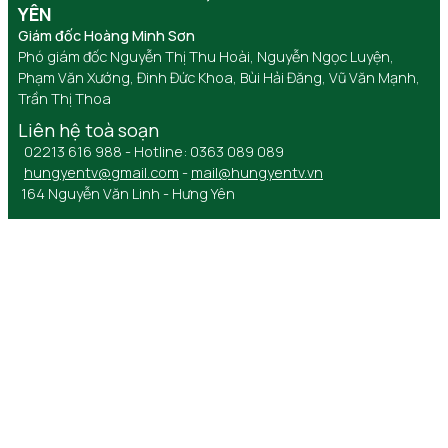
YÊN
Giám đốc Hoàng Minh Sơn
Phó giám đốc Nguyễn Thị Thu Hoài, Nguyễn Ngọc Luyện,
Phạm Văn Xướng, Đinh Đức Khoa, Bùi Hải Đăng, Vũ Văn Mạnh,
Trần Thị Thoa
Liên hệ toà soạn
02213 616 988 - Hotline: 0363 089 089
hungyentv@gmail.com
-
mail@hungyentv.vn
164 Nguyễn Văn Linh - Hưng Yên