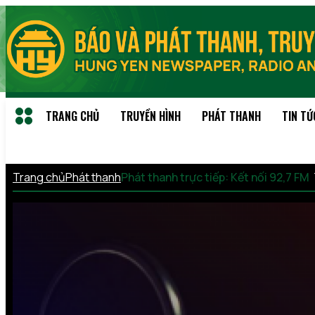
TRANG CHỦ
TRUYỀN HÌNH
PHÁT THANH
TIN TỨ
Trang chủ
Phát thanh
Phát thanh trực tiếp: Kết nối 92,7 FM