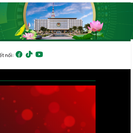
ết nối: