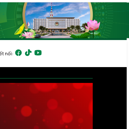
ết nối: