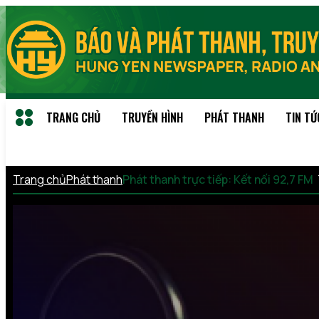
TRANG CHỦ
TRUYỀN HÌNH
PHÁT THANH
TIN TỨ
Trang chủ
Phát thanh
Phát thanh trực tiếp: Kết nối 92,7 FM