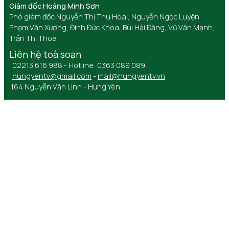
Giám đốc Hoàng Minh Sơn
Phó giám đốc Nguyễn Thị Thu Hoài, Nguyễn Ngọc Luyện,
Phạm Văn Xướng, Đinh Đức Khoa, Bùi Hải Đăng, Vũ Văn Mạnh,
Trần Thị Thoa
Liên hệ toà soạn
02213 616 988 - Hotline: 0363 089 089
hungyentv@gmail.com
-
mail@hungyentv.vn
164 Nguyễn Văn Linh - Hưng Yên