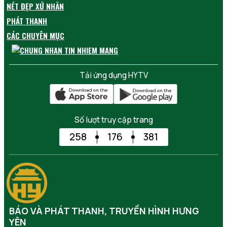
NÉT ĐẸP XỨ NHÃN
PHÁT THANH
CÁC CHUYÊN MỤC
Tải ứng dụng HYTV
Số lượt truy cập trang
258
176
381
BÁO VÀ PHÁT THANH, TRUYỀN HÌNH HƯNG
YÊN