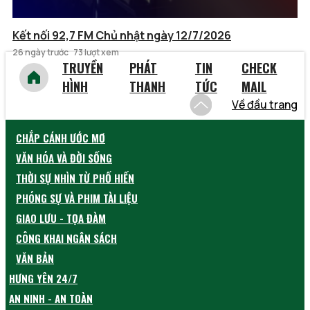
Kết nối 92,7 FM Chủ nhật ngày 12/7/2026
26 ngày trước
73 lượt xem
TRUYỀN
PHÁT
TIN
CHECK
HÌNH
THANH
TỨC
MAIL
Về đầu trang
CHẮP CÁNH ƯỚC MƠ
VĂN HÓA VÀ ĐỜI SỐNG
THỜI SỰ NHÌN TỪ PHỐ HIẾN
PHÓNG SỰ VÀ PHIM TÀI LIỆU
GIAO LƯU - TỌA ĐÀM
CÔNG KHAI NGÂN SÁCH
VĂN BẢN
HƯNG YÊN 24/7
AN NINH - AN TOÀN