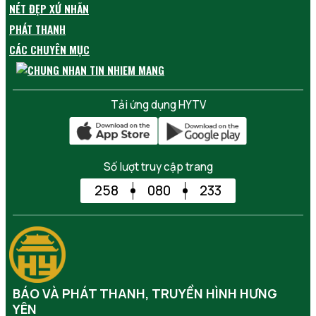
NÉT ĐẸP XỨ NHÃN
PHÁT THANH
CÁC CHUYÊN MỤC
Tải ứng dụng HYTV
Số lượt truy cập trang
258
080
233
BÁO VÀ PHÁT THANH, TRUYỀN HÌNH HƯNG
YÊN