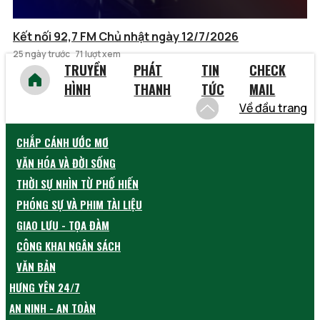
Kết nối 92,7 FM Chủ nhật ngày 12/7/2026
25 ngày trước
71 lượt xem
TRUYỀN
PHÁT
TIN
CHECK
HÌNH
THANH
TỨC
MAIL
Về đầu trang
CHẮP CÁNH ƯỚC MƠ
VĂN HÓA VÀ ĐỜI SỐNG
THỜI SỰ NHÌN TỪ PHỐ HIẾN
PHÓNG SỰ VÀ PHIM TÀI LIỆU
GIAO LƯU - TỌA ĐÀM
CÔNG KHAI NGÂN SÁCH
VĂN BẢN
HƯNG YÊN 24/7
AN NINH - AN TOÀN