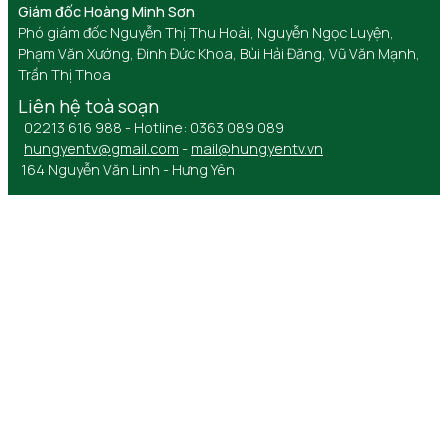
Giám đốc Hoàng Minh Sơn
Phó giám đốc Nguyễn Thị Thu Hoài, Nguyễn Ngọc Luyện,
Phạm Văn Xướng, Đinh Đức Khoa, Bùi Hải Đăng, Vũ Văn Mạnh,
Trần Thị Thoa
Liên hệ toà soạn
02213 616 988 - Hotline: 0363 089 089
hungyentv@gmail.com
-
mail@hungyentv.vn
164 Nguyễn Văn Linh - Hưng Yên