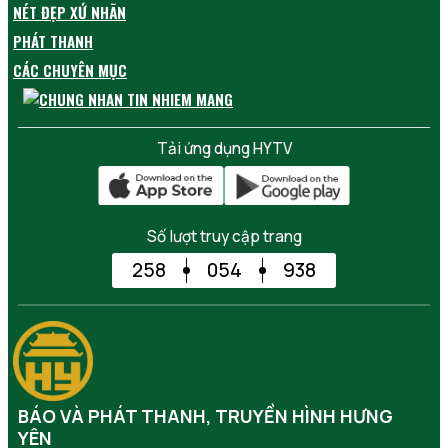
NÉT ĐẸP XỨ NHÃN
PHÁT THANH
CÁC CHUYÊN MỤC
Tải ứng dụng HYTV
Số lượt truy cập trang
258
054
938
BÁO VÀ PHÁT THANH, TRUYỀN HÌNH HƯNG
YÊN