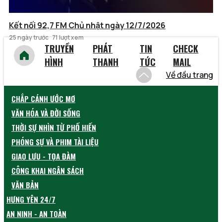
Kết nối 92,7 FM Chủ nhật ngày 12/7/2026
25 ngày trước
71 lượt xem
TRUYỀN
PHÁT
TIN
CHECK
HÌNH
THANH
TỨC
MAIL
Về đầu trang
CHẮP CÁNH ƯỚC MƠ
VĂN HÓA VÀ ĐỜI SỐNG
THỜI SỰ NHÌN TỪ PHỐ HIẾN
PHÓNG SỰ VÀ PHIM TÀI LIỆU
GIAO LƯU - TỌA ĐÀM
CÔNG KHAI NGÂN SÁCH
VĂN BẢN
HƯNG YÊN 24/7
AN NINH - AN TOÀN