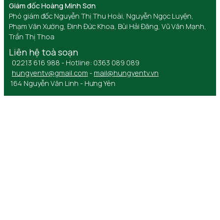
Giám đốc Hoàng Minh Sơn
Phó giám đốc Nguyễn Thị Thu Hoài, Nguyễn Ngọc Luyện,
Phạm Văn Xướng, Đinh Đức Khoa, Bùi Hải Đăng, Vũ Văn Mạnh,
Trần Thị Thoa
Liên hệ toà soạn
02213 616 988 - Hotline: 0363 089 089
hungyentv@gmail.com
-
mail@hungyentv.vn
164 Nguyễn Văn Linh - Hưng Yên