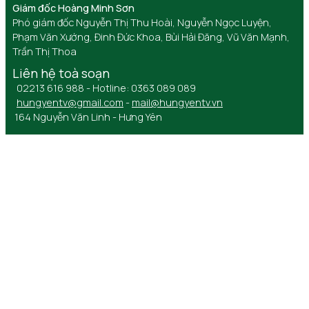
Giám đốc Hoàng Minh Sơn
Phó giám đốc Nguyễn Thị Thu Hoài, Nguyễn Ngọc Luyện,
Phạm Văn Xướng, Đinh Đức Khoa, Bùi Hải Đăng, Vũ Văn Mạnh,
Trần Thị Thoa
Liên hệ toà soạn
02213 616 988 - Hotline: 0363 089 089
hungyentv@gmail.com
-
mail@hungyentv.vn
164 Nguyễn Văn Linh - Hưng Yên