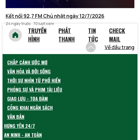
Kết nối 92,7 FM Chủ nhật ngày 12/7/2026
24 ngày trước
70 lượt xem
TRUYỀN
PHÁT
TIN
CHECK
HÌNH
THANH
TỨC
MAIL
Về đầu trang
CHẮP CÁNH ƯỚC MƠ
VĂN HÓA VÀ ĐỜI SỐNG
THỜI SỰ NHÌN TỪ PHỐ HIẾN
PHÓNG SỰ VÀ PHIM TÀI LIỆU
GIAO LƯU - TỌA ĐÀM
CÔNG KHAI NGÂN SÁCH
VĂN BẢN
HƯNG YÊN 24/7
AN NINH - AN TOÀN