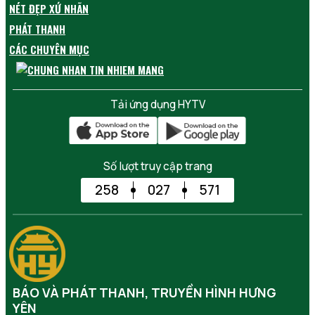
NÉT ĐẸP XỨ NHÃN
PHÁT THANH
CÁC CHUYÊN MỤC
Tải ứng dụng HYTV
Số lượt truy cập trang
258
027
571
BÁO VÀ PHÁT THANH, TRUYỀN HÌNH HƯNG
YÊN