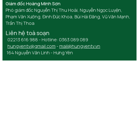
Giám đốc Hoàng Minh Sơn
Phó giám đốc Nguyễn Thị Thu Hoài, Nguyễn Ngọc Luyện,
Phạm Văn Xướng, Đinh Đức Khoa, Bùi Hải Đăng, Vũ Văn Mạnh,
Trần Thị Thoa
Liên hệ toà soạn
02213 616 988 - Hotline: 0363 089 089
hungyentv@gmail.com
-
mail@hungyentv.vn
164 Nguyễn Văn Linh - Hưng Yên