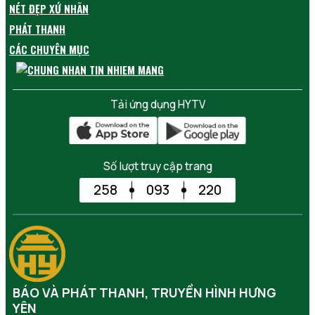
NÉT ĐẸP XỨ NHÃN
PHÁT THANH
CÁC CHUYÊN MỤC
Tải ứng dụng HYTV
Số lượt truy cập trang
258
093
220
BÁO VÀ PHÁT THANH, TRUYỀN HÌNH HƯNG
YÊN