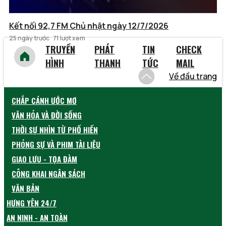
Kết nối 92,7 FM Chủ nhật ngày 12/7/2026
25 ngày trước
71 lượt xem
TRUYỀN
PHÁT
TIN
CHECK
HÌNH
THANH
TỨC
MAIL
Về đầu trang
CHẮP CÁNH ƯỚC MƠ
VĂN HÓA VÀ ĐỜI SỐNG
THỜI SỰ NHÌN TỪ PHỐ HIẾN
PHÓNG SỰ VÀ PHIM TÀI LIỆU
GIAO LƯU - TỌA ĐÀM
CÔNG KHAI NGÂN SÁCH
VĂN BẢN
HƯNG YÊN 24/7
AN NINH - AN TOÀN