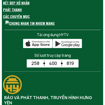
NÉT ĐẸP XỨ NHÃN
PHÁT THANH
CÁC CHUYÊN MỤC
Tải ứng dụng HYTV
Số lượt truy cập trang
258
400
819
BÁO VÀ PHÁT THANH, TRUYỀN HÌNH HƯNG
YÊN