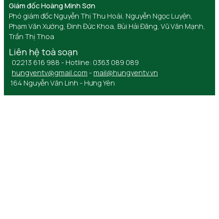
Giám đốc Hoàng Minh Sơn
Phó giám đốc Nguyễn Thị Thu Hoài, Nguyễn Ngọc Luyện,
Phạm Văn Xướng, Đinh Đức Khoa, Bùi Hải Đăng, Vũ Văn Mạnh,
Trần Thị Thoa
Liên hệ toà soạn
02213 616 988 - Hotline: 0363 089 089
hungyentv@gmail.com
-
mail@hungyentv.vn
164 Nguyễn Văn Linh - Hưng Yên