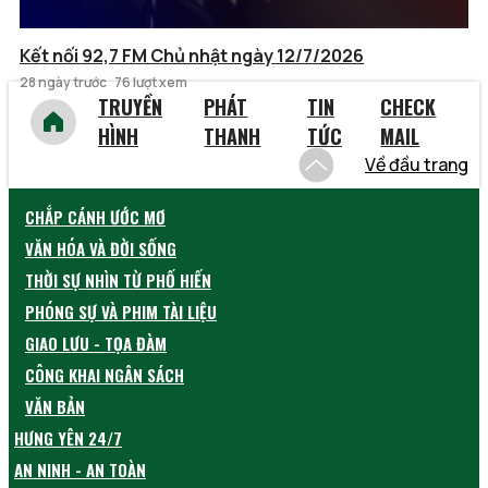
Kết nối 92,7 FM Chủ nhật ngày 12/7/2026
28 ngày trước
76 lượt xem
TRUYỀN
PHÁT
TIN
CHECK
HÌNH
THANH
TỨC
MAIL
Về đầu trang
CHẮP CÁNH ƯỚC MƠ
VĂN HÓA VÀ ĐỜI SỐNG
THỜI SỰ NHÌN TỪ PHỐ HIẾN
PHÓNG SỰ VÀ PHIM TÀI LIỆU
GIAO LƯU - TỌA ĐÀM
CÔNG KHAI NGÂN SÁCH
VĂN BẢN
HƯNG YÊN 24/7
AN NINH - AN TOÀN