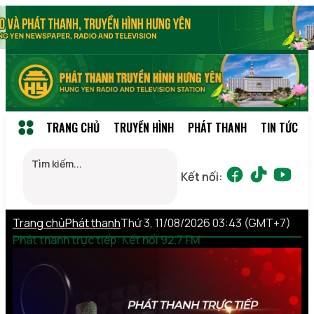
TRANG CHỦ
TRUYỀN HÌNH
PHÁT THANH
TIN TỨC
Kết nối:
Trang chủ
Phát thanh
Thứ 3, 11/08/2026 03:43 (GMT+7)
Phát thanh trực tiếp: Kết nối 92,7 FM