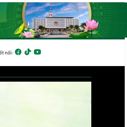
ết nối: