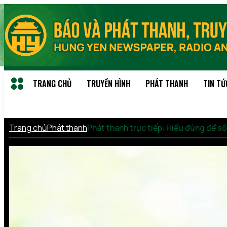
TRANG CHỦ
TRUYỀN HÌNH
PHÁT THANH
TIN TỨ
Trang chủ
Phát thanh
Phát thanh trực tiếp: Hiểu đúng để 