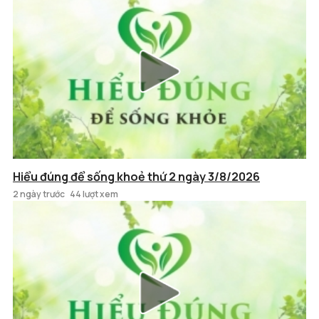
Hiểu đúng để sống khoẻ thứ 2 ngày 3/8/2026
2 ngày trước
44 lượt xem