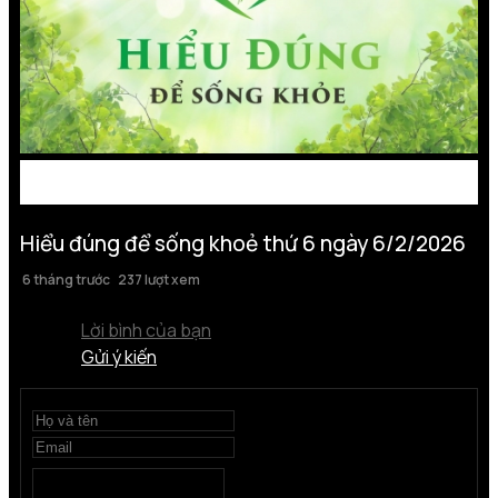
Hiểu đúng để sống khoẻ thứ 6 ngày 6/2/2026
6 tháng trước
237 lượt xem
Lời bình của bạn
Gửi ý kiến