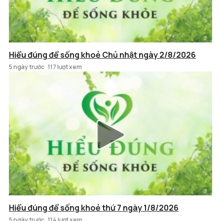
Hiểu đúng để sống khoẻ Chủ nhật ngày 2/8/2026
5 ngày trước
117 lượt xem
Hiểu đúng để sống khoẻ thứ 7 ngày 1/8/2026
5 ngày trước
114 lượt xem