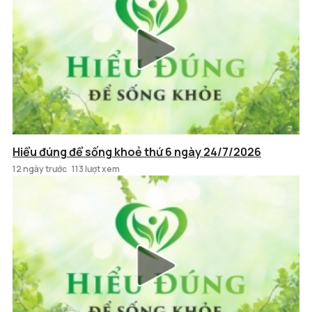
Hiểu đúng để sống khoẻ thứ 6 ngày 24/7/2026
12 ngày trước
113 lượt xem