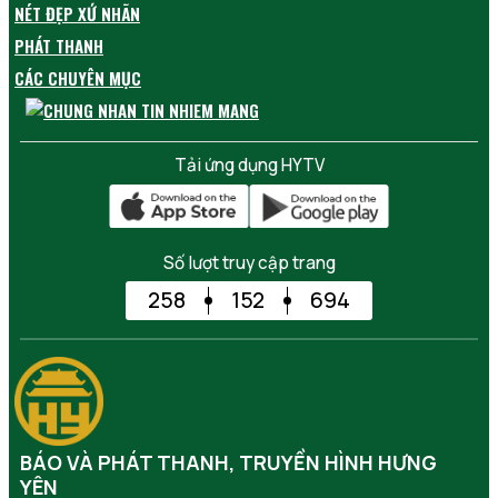
NÉT ĐẸP XỨ NHÃN
PHÁT THANH
CÁC CHUYÊN MỤC
Tải ứng dụng HYTV
Số lượt truy cập trang
258
152
694
BÁO VÀ PHÁT THANH, TRUYỀN HÌNH HƯNG
YÊN