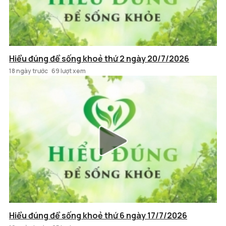
Hiểu đúng để sống khoẻ thứ 2 ngày 20/7/2026
18 ngày trước
69 lượt xem
Hiểu đúng để sống khoẻ thứ 6 ngày 17/7/2026