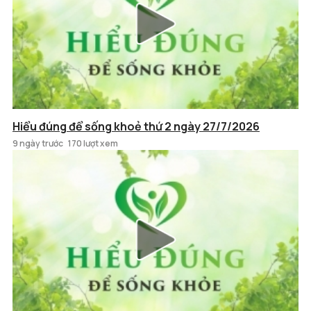
Hiểu đúng để sống khoẻ thứ 2 ngày 27/7/2026
9 ngày trước
170 lượt xem