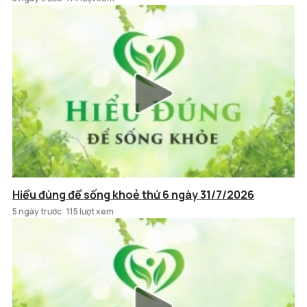
Hiểu đúng để sống khoẻ thứ 6 ngày 31/7/2026
5 ngày trước
115 lượt xem