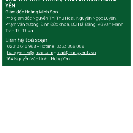
YÊN
Giám đốc Hoàng Minh Sơn
Phó giám đốc Nguyễn Thị Thu Hoài, Nguyễn Ngọc Luyện,
Phạm Văn Xướng, Đinh Đức Khoa, Bùi Hải Đăng, Vũ Văn Mạnh,
Trần Thị Thoa
Liên hệ toà soạn
02213 616 988 - Hotline: 0363 089 089
hungyentv@gmail.com
-
mail@hungyentv.vn
164 Nguyễn Văn Linh - Hưng Yên