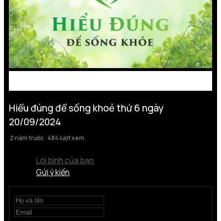
Hiểu đúng để sống khoẻ thứ 6 ngày
20/09/2024
2 năm trước
484 lượt xem
Lời bình của bạn
Gửi ý kiến