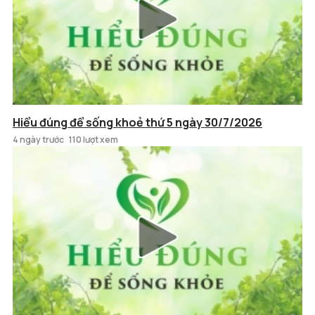
Hiểu đúng để sống khoẻ thứ 5 ngày 30/7/2026
4 ngày trước
110 lượt xem