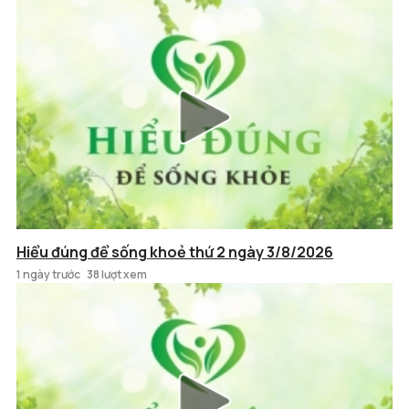
Hiểu đúng để sống khoẻ thứ 2 ngày 3/8/2026
1 ngày trước
38 lượt xem