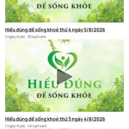
Hiểu đúng để sống khoẻ thứ 4 ngày 5/8/2026
1 ngày trước
38 lượt xem
Hiểu đúng để sống khoẻ thứ 3 ngày 4/8/2026
1 ngày trước
40 lượt xem