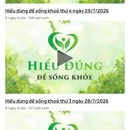
Hiểu đúng để sống khoẻ thứ 4 ngày 29/7/2026
8 ngày trước
168 lượt xem
Hiểu đúng để sống khoẻ thứ 3 ngày 28/7/2026
8 ngày trước
167 lượt xem