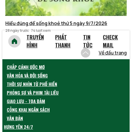
Hiểu đúng để sống khoẻ thứ 5 ngày 9/7/2026
28 ngày trước
74 lượt xem
TRUYỀN
PHÁT
TIN
CHECK
HÌNH
THANH
TỨC
MAIL
Về đầu trang
CHẮP CÁNH ƯỚC MƠ
VĂN HÓA VÀ ĐỜI SỐNG
THỜI SỰ NHÌN TỪ PHỐ HIẾN
PHÓNG SỰ VÀ PHIM TÀI LIỆU
GIAO LƯU - TỌA ĐÀM
CÔNG KHAI NGÂN SÁCH
VĂN BẢN
HƯNG YÊN 24/7