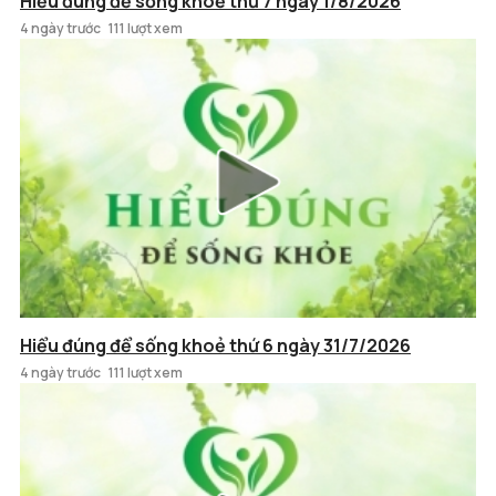
Hiểu đúng để sống khoẻ thứ 7 ngày 1/8/2026
4 ngày trước
111 lượt xem
Hiểu đúng để sống khoẻ thứ 6 ngày 31/7/2026
4 ngày trước
111 lượt xem