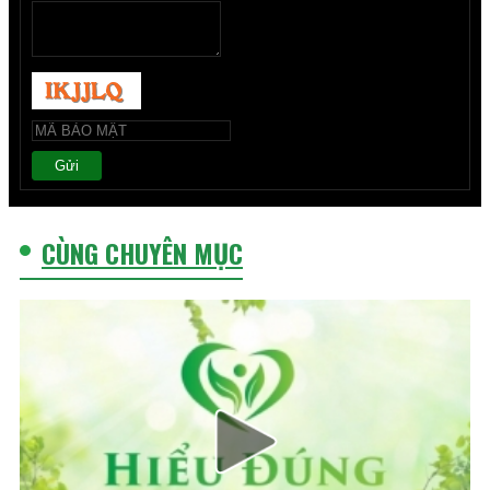
Gửi
CÙNG CHUYÊN MỤC