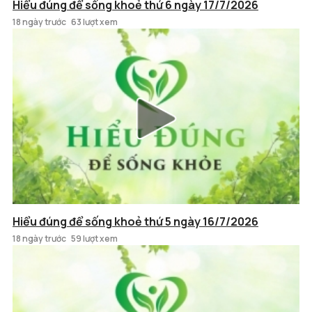
Hiểu đúng để sống khoẻ thứ 6 ngày 17/7/2026
18 ngày trước
63 lượt xem
Hiểu đúng để sống khoẻ thứ 5 ngày 16/7/2026
18 ngày trước
59 lượt xem