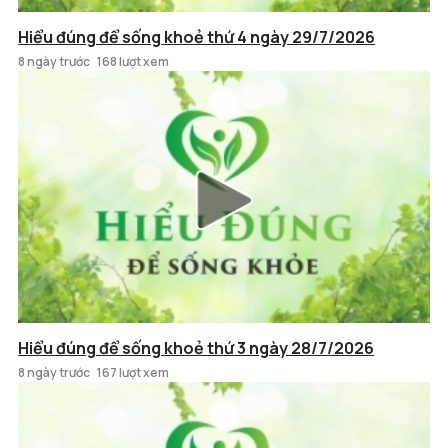
Hiểu đúng để sống khoẻ thứ 4 ngày 29/7/2026
8 ngày trước
168 lượt xem
Hiểu đúng để sống khoẻ thứ 3 ngày 28/7/2026
8 ngày trước
167 lượt xem