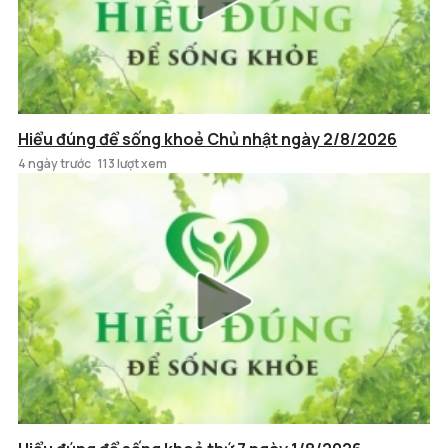
Hiểu đúng để sống khoẻ Chủ nhật ngày 2/8/2026
4 ngày trước
113 lượt xem