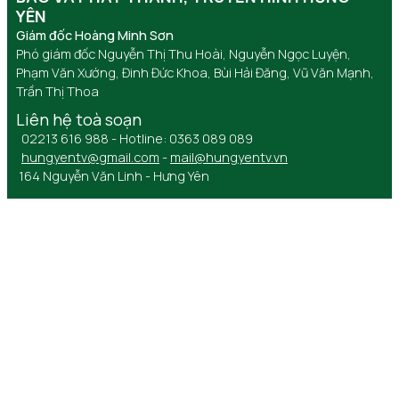
YÊN
Giám đốc Hoàng Minh Sơn
Phó giám đốc Nguyễn Thị Thu Hoài, Nguyễn Ngọc Luyện,
Phạm Văn Xướng, Đinh Đức Khoa, Bùi Hải Đăng, Vũ Văn Mạnh,
Trần Thị Thoa
Liên hệ toà soạn
02213 616 988 - Hotline: 0363 089 089
hungyentv@gmail.com
-
mail@hungyentv.vn
164 Nguyễn Văn Linh - Hưng Yên