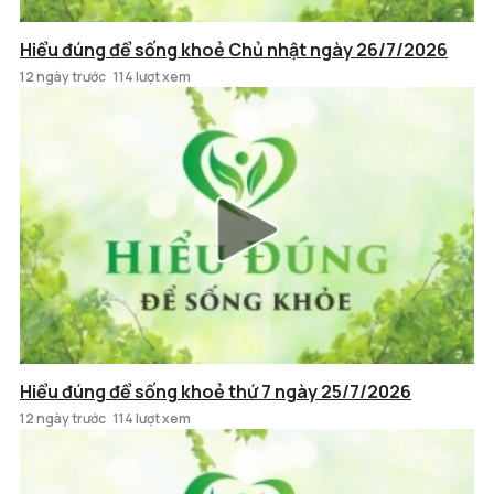
Hiểu đúng để sống khoẻ Chủ nhật ngày 26/7/2026
12 ngày trước
114 lượt xem
Hiểu đúng để sống khoẻ thứ 7 ngày 25/7/2026
12 ngày trước
114 lượt xem