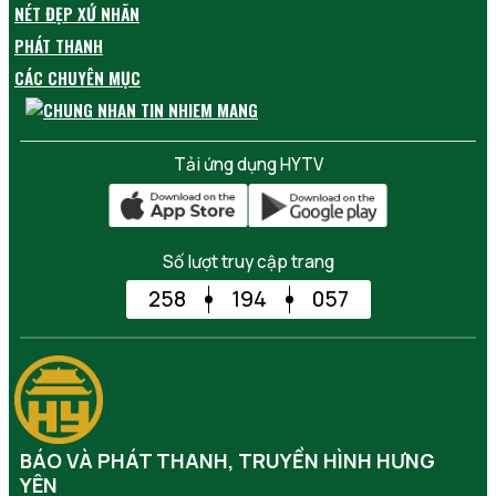
NÉT ĐẸP XỨ NHÃN
PHÁT THANH
CÁC CHUYÊN MỤC
Tải ứng dụng HYTV
Số lượt truy cập trang
258
194
057
BÁO VÀ PHÁT THANH, TRUYỀN HÌNH HƯNG
YÊN