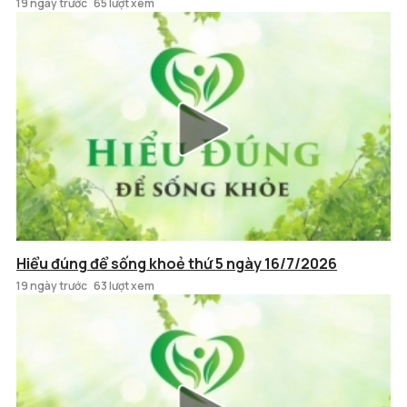
19 ngày trước
65 lượt xem
Hiểu đúng để sống khoẻ thứ 5 ngày 16/7/2026
19 ngày trước
63 lượt xem