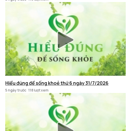
Hiểu đúng để sống khoẻ thứ 6 ngày 31/7/2026
5 ngày trước
118 lượt xem