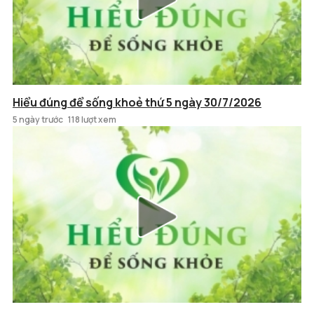
Hiểu đúng để sống khoẻ thứ 5 ngày 30/7/2026
5 ngày trước
118 lượt xem