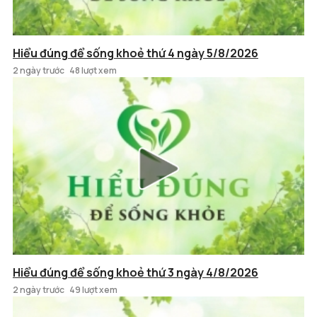
Hiểu đúng để sống khoẻ thứ 4 ngày 5/8/2026
2 ngày trước
48 lượt xem
Hiểu đúng để sống khoẻ thứ 3 ngày 4/8/2026
2 ngày trước
49 lượt xem