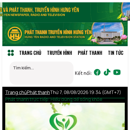
TRANG CHỦ
TRUYỀN HÌNH
PHÁT THANH
TIN TỨC
Kết nối:
Trang chủ
Phát thanh
Thứ 7, 08/08/2026 19:34 (GMT+7)
Phát thanh trực tiếp: Hiểu đúng để sống khỏe