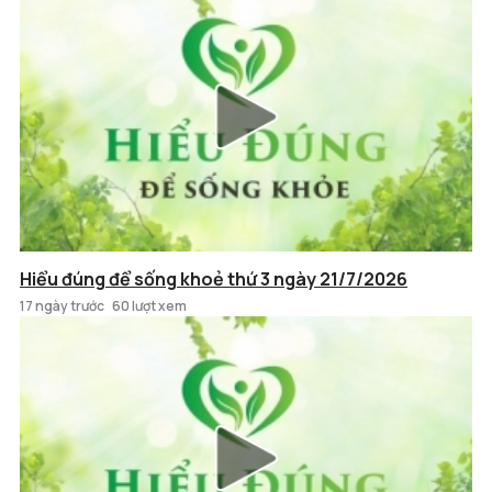
Hiểu đúng để sống khoẻ thứ 3 ngày 21/7/2026
17 ngày trước
60 lượt xem