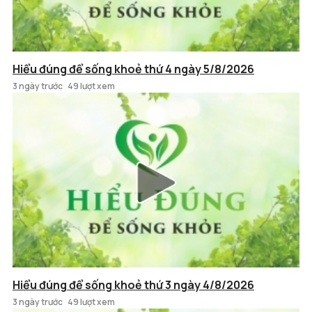
Hiểu đúng để sống khoẻ thứ 4 ngày 5/8/2026
3 ngày trước
49 lượt xem
Hiểu đúng để sống khoẻ thứ 3 ngày 4/8/2026
3 ngày trước
49 lượt xem