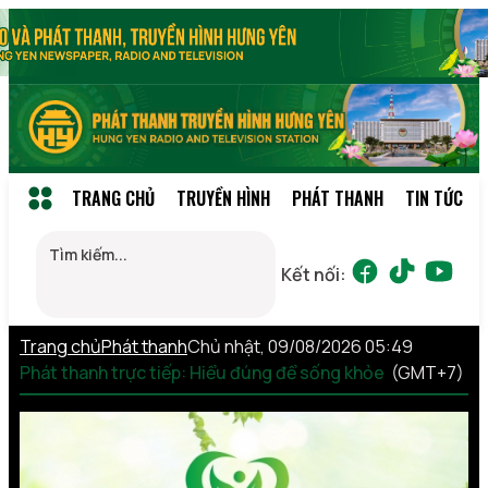
TRANG CHỦ
TRUYỀN HÌNH
PHÁT THANH
TIN TỨC
Kết nối:
Trang chủ
Phát thanh
Chủ nhật, 09/08/2026 05:49
Phát thanh trực tiếp: Hiểu đúng để sống khỏe
(GMT+7)