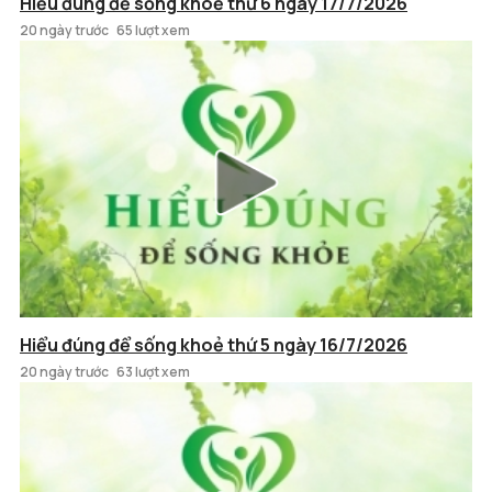
Hiểu đúng để sống khoẻ thứ 6 ngày 17/7/2026
20 ngày trước
65 lượt xem
Hiểu đúng để sống khoẻ thứ 5 ngày 16/7/2026
20 ngày trước
63 lượt xem