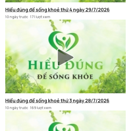
Hiểu đúng để sống khoẻ thứ 4 ngày 29/7/2026
10 ngày trước
171 lượt xem
Hiểu đúng để sống khoẻ thứ 3 ngày 28/7/2026
10 ngày trước
169 lượt xem