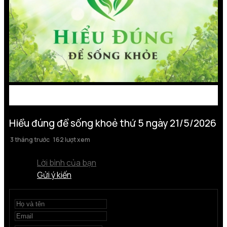
Hiểu đúng để sống khoẻ thứ 5 ngày 21/5/2026
3 tháng trước
162 lượt xem
Lời bình của bạn
Gửi ý kiến