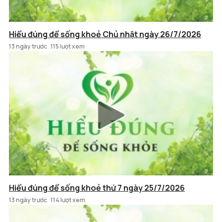
Hiểu đúng để sống khoẻ Chủ nhật ngày 26/7/2026
13 ngày trước
115 lượt xem
Hiểu đúng để sống khoẻ thứ 7 ngày 25/7/2026
13 ngày trước
114 lượt xem