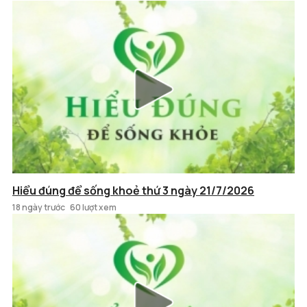
Hiểu đúng để sống khoẻ thứ 3 ngày 21/7/2026
18 ngày trước
60 lượt xem