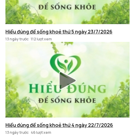
Hiểu đúng để sống khoẻ thứ 5 ngày 23/7/2026
13 ngày trước
112 lượt xem
Hiểu đúng để sống khoẻ thứ 4 ngày 22/7/2026
13 ngày trước
46 lượt xem