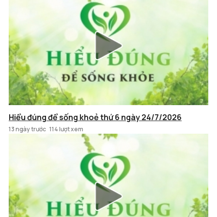
Hiểu đúng để sống khoẻ thứ 6 ngày 24/7/2026
13 ngày trước
114 lượt xem