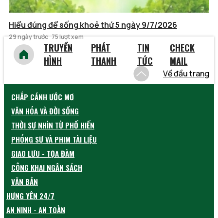
Hiểu đúng để sống khoẻ thứ 5 ngày 9/7/2026
29 ngày trước
75 lượt xem
TRUYỀN
PHÁT
TIN
CHECK
HÌNH
THANH
TỨC
MAIL
Về đầu trang
CHẮP CÁNH ƯỚC MƠ
VĂN HÓA VÀ ĐỜI SỐNG
THỜI SỰ NHÌN TỪ PHỐ HIẾN
PHÓNG SỰ VÀ PHIM TÀI LIỆU
GIAO LƯU - TỌA ĐÀM
CÔNG KHAI NGÂN SÁCH
VĂN BẢN
HƯNG YÊN 24/7
AN NINH - AN TOÀN