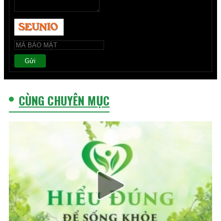
Gửi
CÙNG CHUYÊN MỤC