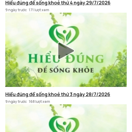
Hiểu đúng để sống khoẻ thứ 4 ngày 29/7/2026
9 ngày trước
171 lượt xem
Hiểu đúng để sống khoẻ thứ 3 ngày 28/7/2026
9 ngày trước
168 lượt xem