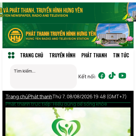
TRANG CHỦ
TRUYỀN HÌNH
PHÁT THANH
TIN TỨC
Kết nối:
Trang chủ
Phát thanh
Thứ 7, 08/08/2026 19:48 (GMT+7)
Phát thanh trực tiếp: Hiểu đúng để sống khỏe