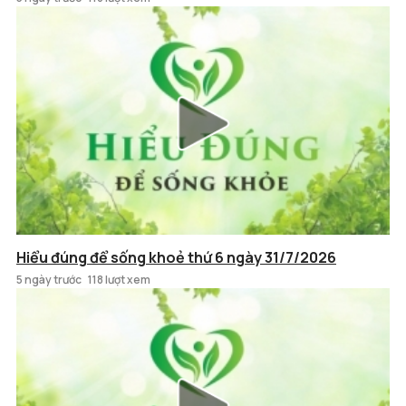
Hiểu đúng để sống khoẻ thứ 6 ngày 31/7/2026
5 ngày trước
118 lượt xem