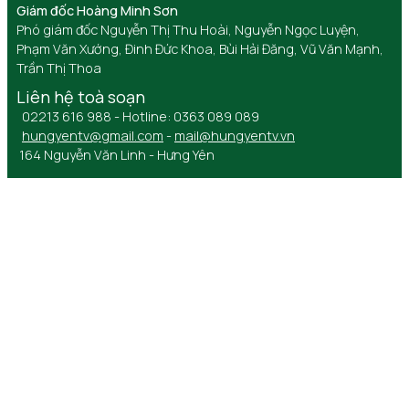
Giám đốc Hoàng Minh Sơn
Phó giám đốc Nguyễn Thị Thu Hoài, Nguyễn Ngọc Luyện,
Phạm Văn Xướng, Đinh Đức Khoa, Bùi Hải Đăng, Vũ Văn Mạnh,
Trần Thị Thoa
Liên hệ toà soạn
02213 616 988 - Hotline: 0363 089 089
hungyentv@gmail.com
-
mail@hungyentv.vn
164 Nguyễn Văn Linh - Hưng Yên