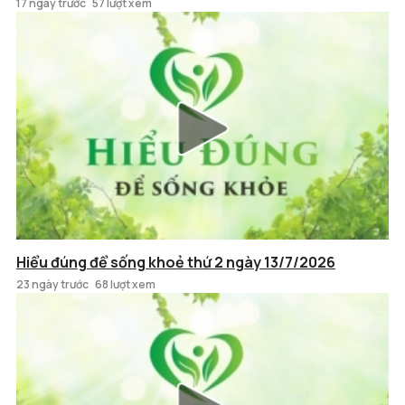
17 ngày trước
57 lượt xem
Hiểu đúng để sống khoẻ thứ 2 ngày 13/7/2026
23 ngày trước
68 lượt xem