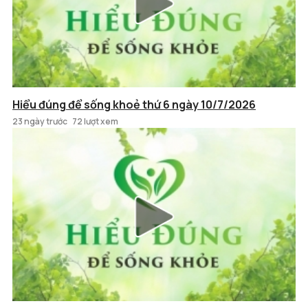
Hiểu đúng để sống khoẻ thứ 6 ngày 10/7/2026
23 ngày trước
72 lượt xem