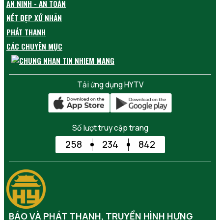
AN NINH - AN TOÀN
NÉT ĐẸP XỨ NHÃN
PHÁT THANH
CÁC CHUYÊN MỤC
Tải ứng dụng HYTV
Số lượt truy cập trang
258
234
842
BÁO VÀ PHÁT THANH, TRUYỀN HÌNH HƯNG