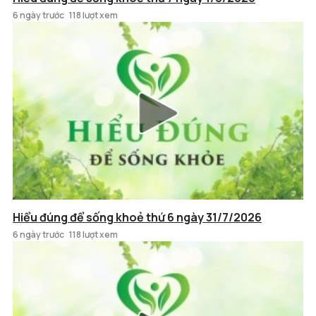
6 ngày trước
118 lượt xem
Hiểu đúng để sống khoẻ thứ 6 ngày 31/7/2026
6 ngày trước
118 lượt xem