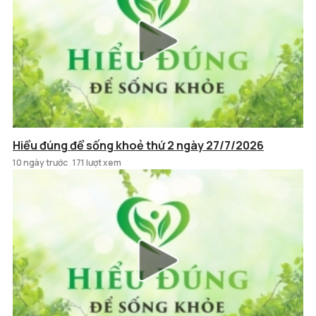
Hiểu đúng để sống khoẻ thứ 2 ngày 27/7/2026
10 ngày trước
171 lượt xem