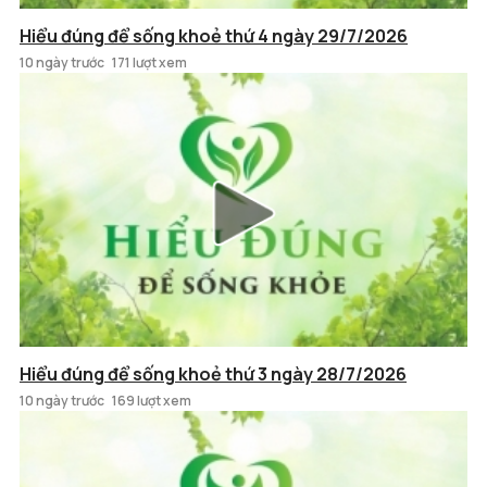
Hiểu đúng để sống khoẻ thứ 4 ngày 29/7/2026
10 ngày trước
171 lượt xem
Hiểu đúng để sống khoẻ thứ 3 ngày 28/7/2026
10 ngày trước
169 lượt xem