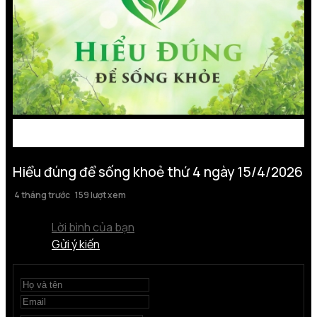
Hiểu đúng để sống khoẻ thứ 4 ngày 15/4/2026
4 tháng trước
159 lượt xem
Lời bình của bạn
Gửi ý kiến