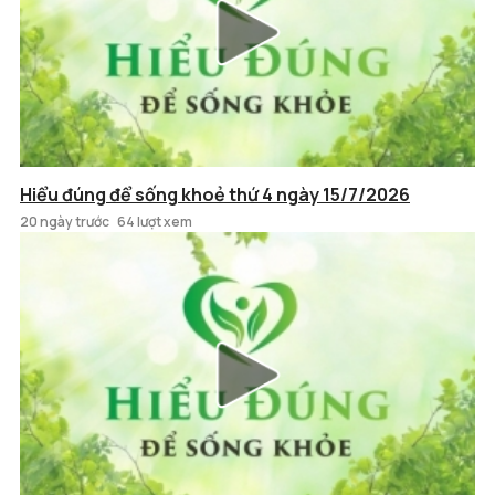
Hiểu đúng để sống khoẻ thứ 4 ngày 15/7/2026
20 ngày trước
64 lượt xem