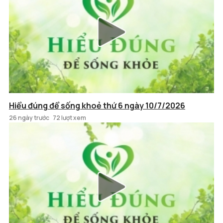
Hiểu đúng để sống khoẻ thứ 6 ngày 10/7/2026
26 ngày trước
72 lượt xem