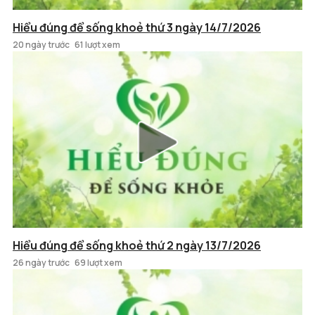
Hiểu đúng để sống khoẻ thứ 3 ngày 14/7/2026
20 ngày trước
61 lượt xem
Hiểu đúng để sống khoẻ thứ 2 ngày 13/7/2026
26 ngày trước
69 lượt xem