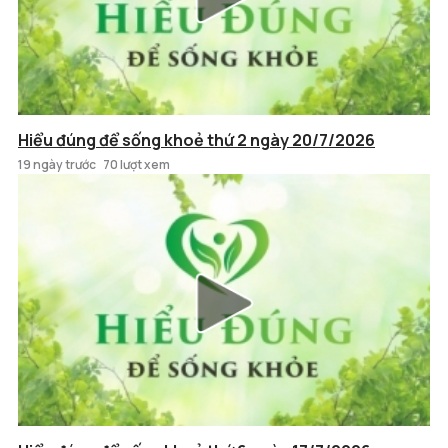
Hiểu đúng để sống khoẻ thứ 2 ngày 20/7/2026
19 ngày trước
70 lượt xem