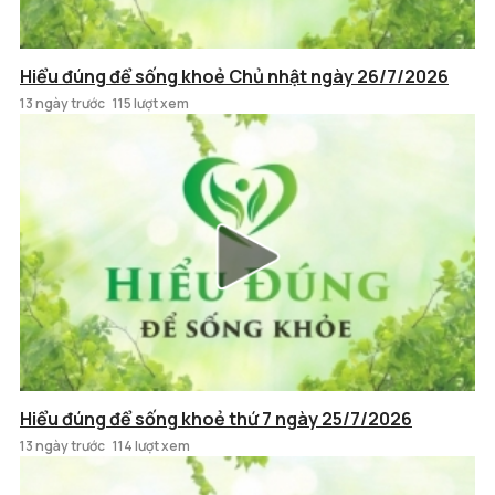
Hiểu đúng để sống khoẻ Chủ nhật ngày 26/7/2026
13 ngày trước
115 lượt xem
Hiểu đúng để sống khoẻ thứ 7 ngày 25/7/2026
13 ngày trước
114 lượt xem