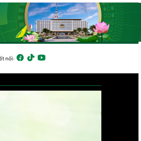
ết nối: