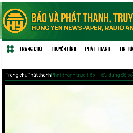
TRANG CHỦ
TRUYỀN HÌNH
PHÁT THANH
TIN TỨ
Trang chủ
Phát thanh
Phát thanh trực tiếp: Hiểu đúng để 