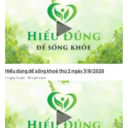
Hiểu đúng để sống khoẻ thứ 2 ngày 3/8/2026
1 ngày trước
38 lượt xem