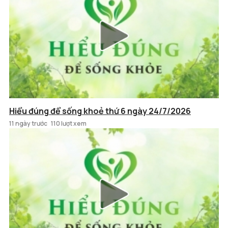
Hiểu đúng để sống khoẻ thứ 6 ngày 24/7/2026
11 ngày trước
110 lượt xem