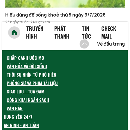
Hiểu đúng để sống khoẻ thứ 5 ngày 9/7/2026
28 ngày trước
74 lượt xem
TRUYỀN
PHÁT
TIN
CHECK
HÌNH
THANH
TỨC
MAIL
Về đầu trang
CHẮP CÁNH ƯỚC MƠ
VĂN HÓA VÀ ĐỜI SỐNG
THỜI SỰ NHÌN TỪ PHỐ HIẾN
PHÓNG SỰ VÀ PHIM TÀI LIỆU
GIAO LƯU - TỌA ĐÀM
CÔNG KHAI NGÂN SÁCH
VĂN BẢN
HƯNG YÊN 24/7
AN NINH - AN TOÀN