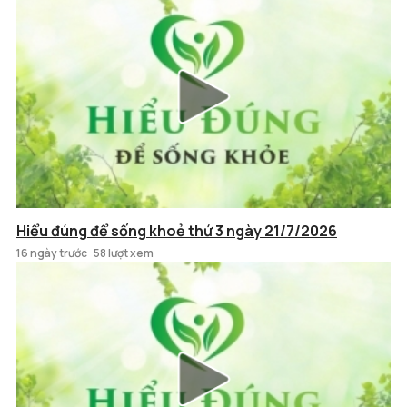
Hiểu đúng để sống khoẻ thứ 3 ngày 21/7/2026
16 ngày trước
58 lượt xem