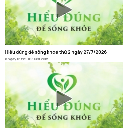
Hiểu đúng để sống khoẻ thứ 2 ngày 27/7/2026
8 ngày trước
168 lượt xem