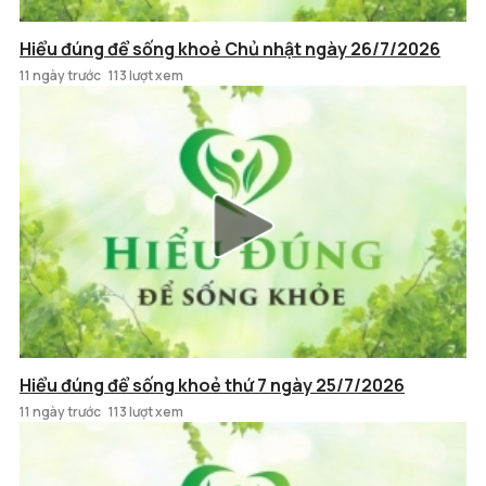
Hiểu đúng để sống khoẻ Chủ nhật ngày 26/7/2026
11 ngày trước
113 lượt xem
Hiểu đúng để sống khoẻ thứ 7 ngày 25/7/2026
11 ngày trước
113 lượt xem