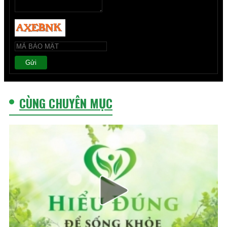
Gửi
CÙNG CHUYÊN MỤC