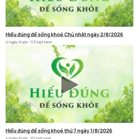
Hiểu đúng để sống khoẻ Chủ nhật ngày 2/8/2026
4 ngày trước
113 lượt xem
Hiểu đúng để sống khoẻ thứ 7 ngày 1/8/2026
4 ngày trước
111 lượt xem