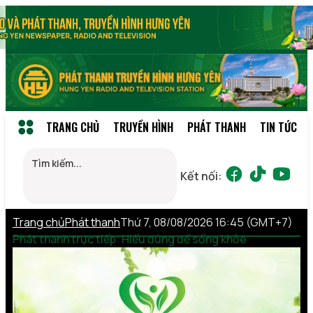
TRANG CHỦ
TRUYỀN HÌNH
PHÁT THANH
TIN TỨC
Kết nối:
Trang chủ
Phát thanh
Thứ 7, 08/08/2026 16:45 (GMT+7)
Phát thanh trực tiếp: Hiểu đúng để sống khỏe