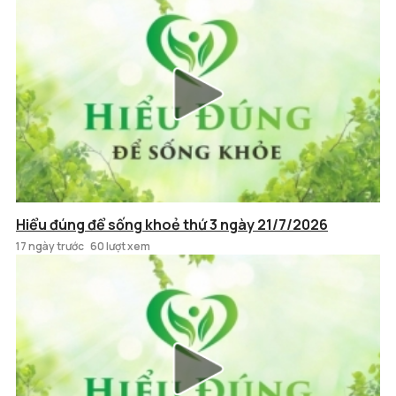
Hiểu đúng để sống khoẻ thứ 3 ngày 21/7/2026
17 ngày trước
60 lượt xem