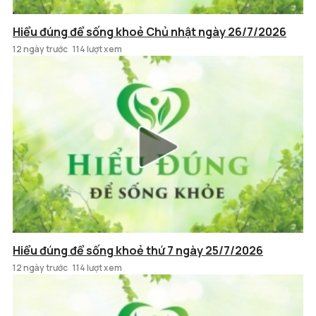
Hiểu đúng để sống khoẻ Chủ nhật ngày 26/7/2026
12 ngày trước
114 lượt xem
Hiểu đúng để sống khoẻ thứ 7 ngày 25/7/2026
12 ngày trước
114 lượt xem