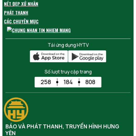
NÉT ĐẸP XỨ NHÃN
PHÁT THANH
CÁC CHUYÊN MỤC
Tải ứng dụng HYTV
Số lượt truy cập trang
258
184
808
BÁO VÀ PHÁT THANH, TRUYỀN HÌNH HƯNG
YÊN