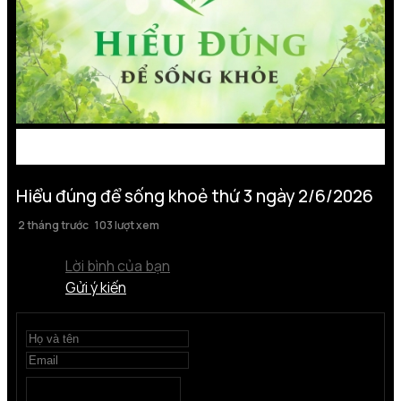
Hiểu đúng để sống khoẻ thứ 3 ngày 2/6/2026
2 tháng trước
103 lượt xem
Lời bình của bạn
Gửi ý kiến