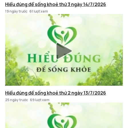
Hiểu đúng để sống khoẻ thứ 3 ngày 14/7/2026
19 ngày trước
61 lượt xem
Hiểu đúng để sống khoẻ thứ 2 ngày 13/7/2026
25 ngày trước
69 lượt xem