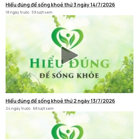
Hiểu đúng để sống khoẻ thứ 3 ngày 14/7/2026
18 ngày trước
59 lượt xem
Hiểu đúng để sống khoẻ thứ 2 ngày 13/7/2026
24 ngày trước
68 lượt xem