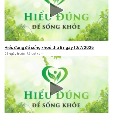
Hiểu đúng để sống khoẻ thứ 6 ngày 10/7/2026
25 ngày trước
72 lượt xem