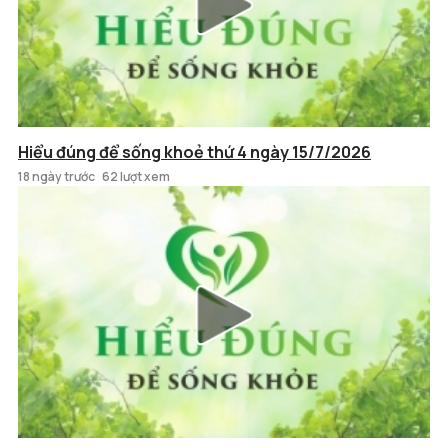
Hiểu đúng để sống khoẻ thứ 4 ngày 15/7/2026
18 ngày trước
62 lượt xem