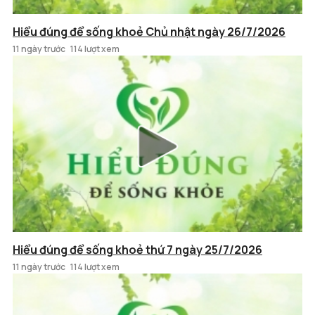
Hiểu đúng để sống khoẻ Chủ nhật ngày 26/7/2026
11 ngày trước
114 lượt xem
Hiểu đúng để sống khoẻ thứ 7 ngày 25/7/2026
11 ngày trước
114 lượt xem