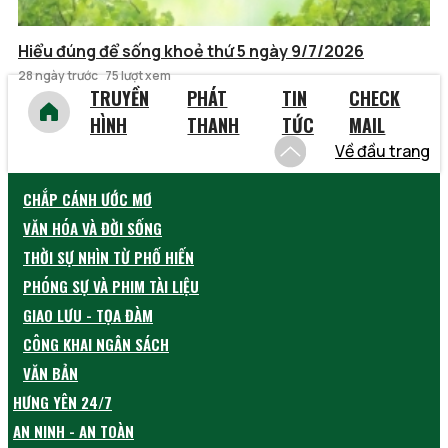
Hiểu đúng để sống khoẻ thứ 5 ngày 9/7/2026
28 ngày trước
75 lượt xem
TRUYỀN
PHÁT
TIN
CHECK
HÌNH
THANH
TỨC
MAIL
Về đầu trang
CHẮP CÁNH ƯỚC MƠ
VĂN HÓA VÀ ĐỜI SỐNG
THỜI SỰ NHÌN TỪ PHỐ HIẾN
PHÓNG SỰ VÀ PHIM TÀI LIỆU
GIAO LƯU - TỌA ĐÀM
CÔNG KHAI NGÂN SÁCH
VĂN BẢN
HƯNG YÊN 24/7
AN NINH - AN TOÀN