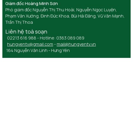
Giám đốc Hoàng Minh Sơn
Phó giám đốc Nguyễn Thị Thu Hoài, Nguyễn Ngọc Luyện,
Phạm Văn Xướng, Đinh Đức Khoa, Bùi Hải Đăng, Vũ Văn Mạnh,
Trần Thị Thoa
Liên hệ toà soạn
02213 616 988 - Hotline: 0363 089 089
hungyentv@gmail.com
-
mail@hungyentv.vn
164 Nguyễn Văn Linh - Hưng Yên