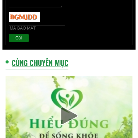
Gửi
CÙNG CHUYÊN MỤC