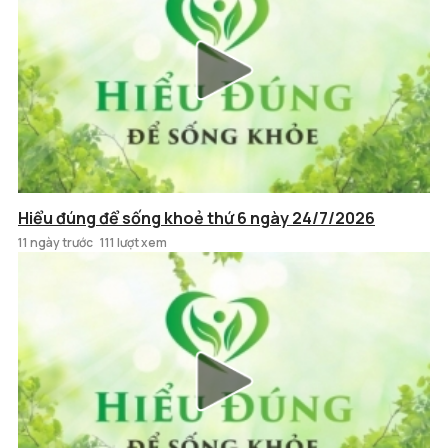
Hiểu đúng để sống khoẻ thứ 6 ngày 24/7/2026
11 ngày trước
111 lượt xem