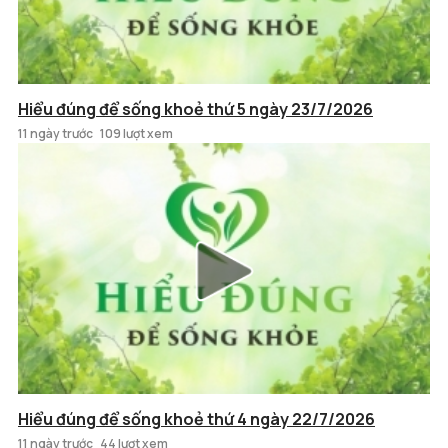
Hiểu đúng để sống khoẻ thứ 5 ngày 23/7/2026
11 ngày trước
109 lượt xem
Hiểu đúng để sống khoẻ thứ 4 ngày 22/7/2026
11 ngày trước
44 lượt xem