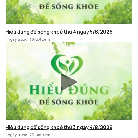
Hiểu đúng để sống khoẻ thứ 4 ngày 5/8/2026
1 ngày trước
39 lượt xem
Hiểu đúng để sống khoẻ thứ 3 ngày 4/8/2026
1 ngày trước
40 lượt xem