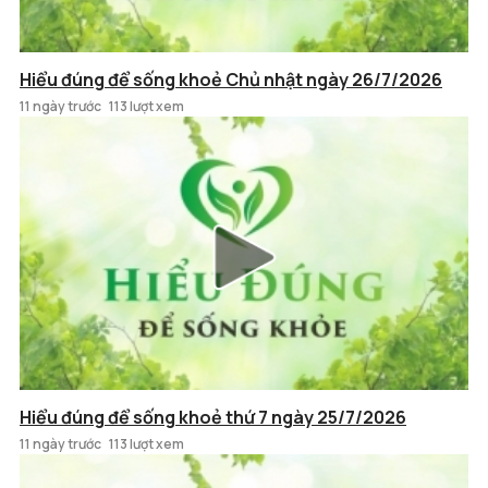
Hiểu đúng để sống khoẻ Chủ nhật ngày 26/7/2026
11 ngày trước
113 lượt xem
Hiểu đúng để sống khoẻ thứ 7 ngày 25/7/2026
11 ngày trước
113 lượt xem