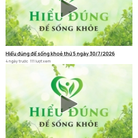
Hiểu đúng để sống khoẻ thứ 5 ngày 30/7/2026
4 ngày trước
111 lượt xem