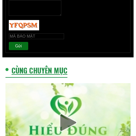
Gửi
CÙNG CHUYÊN MỤC