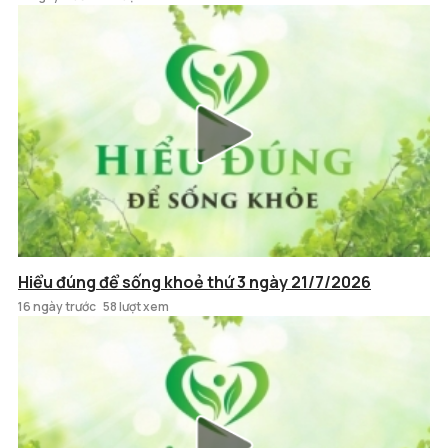
Hiểu đúng để sống khoẻ thứ 3 ngày 21/7/2026
16 ngày trước
58 lượt xem