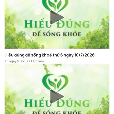
Hiểu đúng để sống khoẻ thứ 6 ngày 10/7/2026
25 ngày trước
72 lượt xem