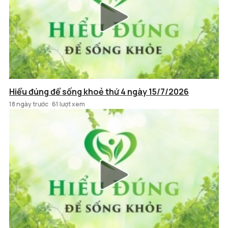
Hiểu đúng để sống khoẻ thứ 4 ngày 15/7/2026
18 ngày trước
61 lượt xem