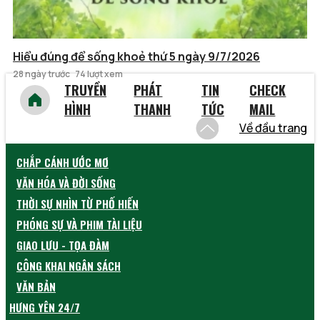
Hiểu đúng để sống khoẻ thứ 5 ngày 9/7/2026
28 ngày trước
74 lượt xem
TRUYỀN
PHÁT
TIN
CHECK
HÌNH
THANH
TỨC
MAIL
Về đầu trang
CHẮP CÁNH ƯỚC MƠ
VĂN HÓA VÀ ĐỜI SỐNG
THỜI SỰ NHÌN TỪ PHỐ HIẾN
PHÓNG SỰ VÀ PHIM TÀI LIỆU
GIAO LƯU - TỌA ĐÀM
CÔNG KHAI NGÂN SÁCH
VĂN BẢN
HƯNG YÊN 24/7