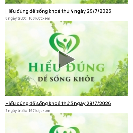
Hiểu đúng để sống khoẻ thứ 4 ngày 29/7/2026
8 ngày trước
168 lượt xem
Hiểu đúng để sống khoẻ thứ 3 ngày 28/7/2026
8 ngày trước
167 lượt xem