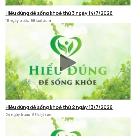
Hiểu đúng để sống khoẻ thứ 3 ngày 14/7/2026
18 ngày trước
58 lượt xem
Hiểu đúng để sống khoẻ thứ 2 ngày 13/7/2026
24 ngày trước
68 lượt xem