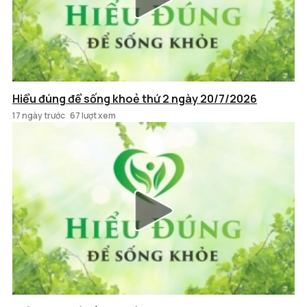
Hiểu đúng để sống khoẻ thứ 2 ngày 20/7/2026
17 ngày trước
67 lượt xem